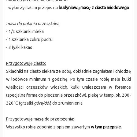
-
wykorzystałam przepis na
budyniową masę z ciasta miodowego
masa do polania orzeszków:
- 1/2 szklanki mleka
- 1 szklanka cukru pudru
- 3 łyżki kakao
Przygotowuję ciasto:
Składniki na ciasto siekam ze sobą, dokładnie zagniatam i chłodzę
w lodówce minimum 1 godzinę. Po tym czasie robię małe kulki
wielkości orzeszków włoskich, kulki umieszczam w foremce
(specjalna forma do pieczenia orzeszków), piekę w temp. ok. 200-
220 'C (grzałki
góra/dół
) do zrumienienia.
Przygotowuję masę do przełożenia:
Wszystko robię zgodnie z opisem zawartym
w tym przepisie
.