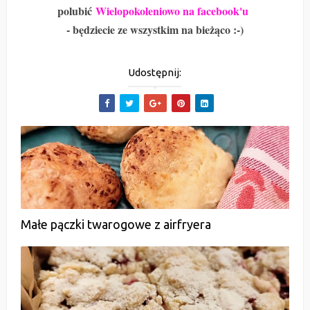
polubić
Wielopokoleniowo na facebook'u
- będziecie ze wszystkim na bieżąco :-)
Udostępnij:
Małe pączki twarogowe z airfryera