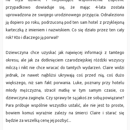
przypadkowo dowiaduje się, że mając 4-lata została
uprowadzona ze swojego urodzinowego przyjęcia. Odnaleziono
ją dopiero po roku, podrzuconą pod ten sam hotel z przyklejoną
karteczką z imieniem i nazwiskiem. Co się działo przez ten cały
rok? Kto i dlaczego ją porwał?
Dziewczyna chce uzyskać jak najwięcej informacji z tamtego
okresu, ale jak za dotknięciem czarodziejskiej różdżki wszyscy
milczą i nikt nie chce wracać do tamtych wydarzeń. Claire widzi
jednak, że nawet najbliżsi ukrywają coś przed nią, coś dużo
większego, niż sam fakt porwania. Luke, poznany przy hotelu
młody mężczyzna, stracił matkę w tym samym czasie, co
dziewczyna zaginęła. Czy sprawy te są jakoś ze sobą powiązane?
Para próbuje wspólnie wszystko ustalić, ale nie jest to proste,
bowiem komuś wyraźnie zależy na śmierci Claire i starać się
będzie za wszelką cenę jej pozbyć...