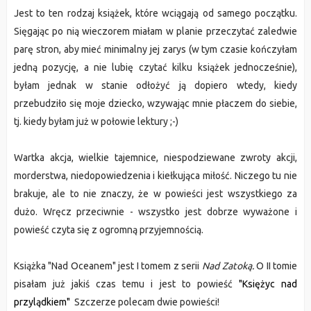
Jest to ten rodzaj książek, które wciągają od samego początku.
Sięgając po nią wieczorem miałam w planie przeczytać zaledwie
parę stron, aby mieć minimalny jej zarys (w tym czasie kończyłam
jedną pozycję, a nie lubię czytać kilku książek jednocześnie),
byłam jednak w stanie odłożyć ją dopiero wtedy, kiedy
przebudziło się moje dziecko, wzywając mnie płaczem do siebie,
tj. kiedy byłam już w połowie lektury ;-)
Wartka akcja, wielkie tajemnice, niespodziewane zwroty akcji,
morderstwa, niedopowiedzenia i kiełkująca miłość. Niczego tu nie
brakuje, ale to nie znaczy, że w powieści jest wszystkiego za
dużo. Wręcz przeciwnie - wszystko jest dobrze wyważone i
powieść czyta się z ogromną przyjemnością.
Książka "Nad Oceanem" jest I tomem z serii
Nad Zatoką.
O II tomie
pisałam już jakiś czas temu i jest to powieść
"Księżyc nad
przylądkiem"
Szczerze polecam dwie powieści!