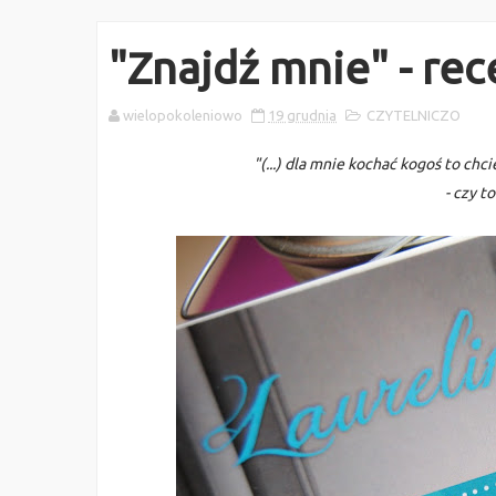
"Znajdź mnie" - rec
wielopokoleniowo
19 grudnia
CZYTELNICZO
"(...) dla mnie kochać kogoś to ch
- czy t