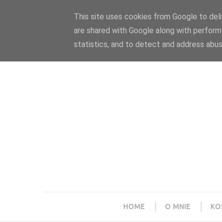
Polityka prywatności
Home
Współpraca
This site uses cookies from Google to deliv
are shared with Google along with perform
statistics, and to detect and address abus
HOME
O MNIE
KO