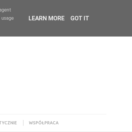
-agent
LEARN MORE
GOT IT
e usage
TYCZNIE
WSPÓŁPRACA