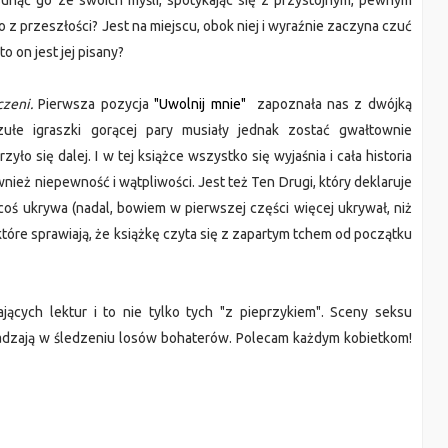
usunąć go ze swoich myśli, spotykając się z przystojnym, pewnym
 z przeszłości? Jest na miejscu, obok niej i wyraźnie zaczyna czuć
to on jest jej pisany?
czeni.
Pierwsza pozycja
"Uwolnij mnie"
zapoznała nas z dwójką
zułe igraszki gorącej pary musiały jednak zostać gwałtownie
ło się dalej. I w tej książce wszystko się wyjaśnia i cała historia
nież niepewność i wątpliwości. Jest też Ten Drugi, który deklaruje
oś ukrywa (nadal, bowiem w pierwszej części więcej ukrywał, niż
które sprawiają, że książkę czyta się z zapartym tchem od początku
jących lektur i to nie tylko tych "z pieprzykiem". Sceny seksu
kadzają w śledzeniu losów bohaterów. Polecam każdym kobietkom!