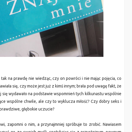
, tak na prawdę nie wiedząc, czy on powróci i nie mając pojęcia, co
anawiała się, czy może jest już z kimś innym; brała pod uwagę fakt, że
 jej się wydawało na podstawie wspomnień tych kilkunastu wspólnie
ce wspólne chwile, ale czy to wyklucza miłość? Czy dobry seks i
 prawdziwe, głębokie uczucie?
jawi, zapomni o nim, a przynajmniej spróbuje to zrobić. Nawiasem