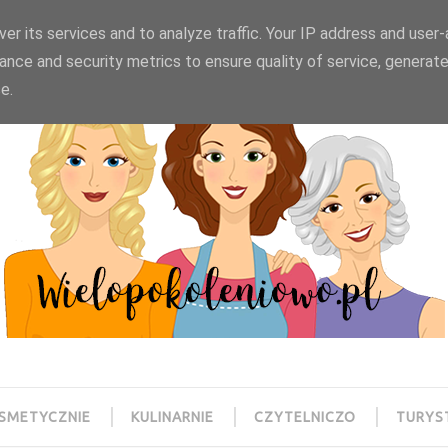
wielopokoleniowo@gmail.com
er its services and to analyze traffic. Your IP address and user
ance and security metrics to ensure quality of service, generat
e.
SMETYCZNIE
KULINARNIE
CZYTELNICZO
TURYS