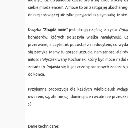
mówiąc, już od jakiegoś czasu stara się choć trochę 
siebie młodzieńcem. A może to on zastąpi jej ukochanego
do niej coś więcej niż tylko przyjacielską sympatię. Może 
Książka
"Znajdź mnie"
jest drugą częścią z cyklu
Połą
bohaterów, których połączyła wielka namiętność. C
przerwane, a czytelnik pozostał z niedosytem, co wydarzy
się zamyka. Mamy tu gorące uczucie, namiętność, ale rów
miłość i Wyczekiwany Kochanek, który być może nadal c
zdradzał). Pojawia się tu jeszcze sporo innych zdarzeń, 
do końca.
Przyjemna propozycja dla każdych wielbicielek wciąga
owszem, są, ale nie są dominujące i wcale nie przesz
;-)
Dane techniczne: