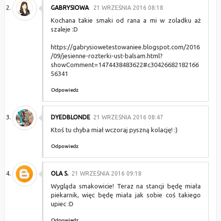
GABRYSIOWA
21 WRZEŚNIA 2016 08:18
Kochana takie smaki od rana a mi w zoladku aż
szaleje :D
https://gabrysiowetestowaniee.blogspot.com/2016
/09/jesienne-rozterki-ust-balsam.html?
showComment=1474438483622#c30426682182166
56341
Odpowiedz
DYEDBLONDE
21 WRZEŚNIA 2016 08:47
Ktoś tu chyba miał wczoraj pyszną kolację! :)
Odpowiedz
OLA S.
21 WRZEŚNIA 2016 09:18
Wygląda smakowicie! Teraz na stancji będę miała
piekarnik, więc będę miała jak sobie coś takiego
upiec :D
Odpowiedz