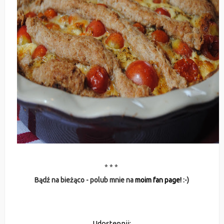
* * *
Bądź na bieżąco - polub mnie na
moim fan page!
:-)
Udostępnij: