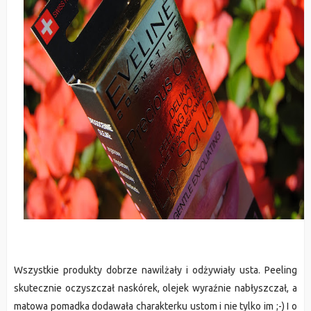
Wszystkie produkty dobrze nawilżały i odżywiały usta. Peeling
skutecznie oczyszczał naskórek, olejek wyraźnie nabłyszczał, a
matowa pomadka dodawała charakterku ustom i nie tylko im ;-) I o