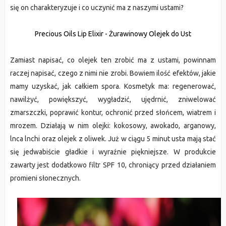
się on charakteryzuje i co uczynić ma z naszymi ustami?
Precious Oils Lip Elixir - Żurawinowy Olejek do Ust
Zamiast napisać, co olejek ten zrobić ma z ustami, powinnam
raczej napisać, czego z nimi nie zrobi. Bowiem ilość efektów, jakie
mamy uzyskać, jak całkiem spora. Kosmetyk ma: regenerować,
nawilżyć, powiększyć, wygładzić, ujędrnić, zniwelować
zmarszczki, poprawić kontur, ochronić przed słońcem, wiatrem i
mrozem. Działają w nim olejki: kokosowy, awokado, arganowy,
lnca lnchi oraz olejek z oliwek. Już w ciągu 5 minut usta mają stać
się jedwabiście gładkie i wyraźnie piękniejsze. W produkcie
zawarty jest dodatkowo filtr SPF 10, chroniący przed działaniem
promieni słonecznych.