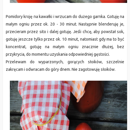
Pomidory kroję na kawałki i wrzucam do dużego garnka. Gotuję na
małym ogniu przez ok. 20 - 30 minut. Następnie blenderuję je,
przecieram przez sito i dalej gotuję. Jeśli chcę, aby powstał sok,
gotuję jeszcze tylko przez ok. 10 minut, natomiast gdy ma to być
koncentrat, gotuję na małym ogniu znacznie dłużej, bez
przykrycia, do momentu uzyskania odpowiedniej gęstości.
Przelewam do wyparzonych, gorących słoików, szczelnie
zakręcam i odwracam do góry dnem. Nie zagotowuję słoików.