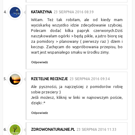
KATARZYNA
23 SIERPNIA 2016 08:39
Witam. Też tak robiłam, ale od kiedy mam
wyciskarkę wszystko idzie zdecydowanie szybciej.
Polecam dodać kilka papryk czerwonych.Dziś
naszykowałam ogórki > będą pikle, a jutro biorę się
za pomidory > planowany ( pierwszy raz ) dżem i
keczup. Zachęcam do wypróbowania przepisu, bo
wart jest wspaniałego smaku w środku zimy.
Odpowiedz
RZETELNE RECENZJE
23 SIERPNIA 2016 09:34
Ale pyszności, ja najczęściej z pomidorów robię
sobie przeciery :)
Jeśli możesz, kliknij w linki w najnowszym poście,
dzięki :*
Odpowiedz
ZDROWONATURALNIE.PL
23 SIERPNIA 2016 11:33