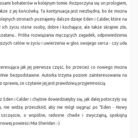
e losami bohaterów w kolejnym tomie. Rozpoczyna się on prologiem,
także z jej końcówką. Ta kontynuacja jest niezbędna, bo ile można
lejnych stronach poznajemy dalsze dzieje Eden i Calder, które na
ich życiu różne osoby, dobre i kochające, ale także skrajnie złe,
zatana... Próba rozwiązania męczących zagadek, odpowiedzenia
ejszych celów w życiu i uwierzenia w głos swojego serca - czy uda
nteresująca jak jej pierwsza część, bo przecież co nowego można
upełnie bezpodstawne. Autorka trzyma poziom zainteresowania na
 sprawia, że czytanie jej jest prawdziwą przyjemnością.
Eden i Calder i chętnie dowiedziałyby się, jak dalej potoczyły się
omu, nie widzę przeszkód, aby nie mógł sięgnąć po "Eden - Nowy
szczęście, o wspólne, radosne chwile i zwyczajną, spokojną
nowej powieści Mia Sheridan :-)