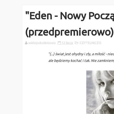
"Eden - Nowy Począt
(przedpremierowo)
wielopokoleniowo
12 lipca
CZYTELNICZO
"(...) świat jest ohydny i zły, a miłość - 
ale będziemy kochać i tak. Nie zamkniem