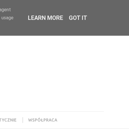
-agent
LEARN MORE
GOT IT
e usage
TYCZNIE
WSPÓŁPRACA