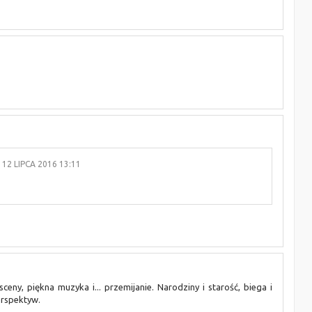
12 LIPCA 2016 13:11
eny, piękna muzyka i... przemijanie. Narodziny i starość, biega i
erspektyw.