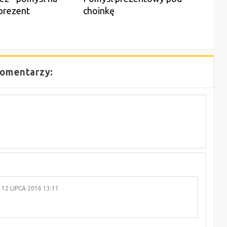
prezent
choinkę
omentarzy:
12 LIPCA 2016 13:11