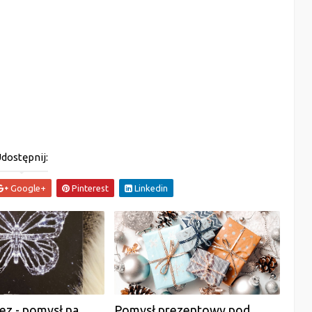
dostępnij:
Google+
Pinterest
Linkedin
łez - pomysł na
Pomysł prezentowy pod