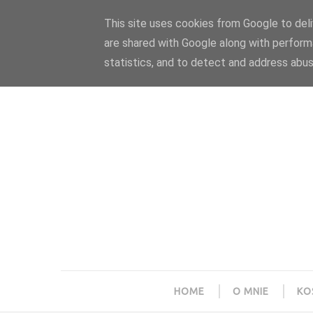
Polityka prywatności
Home
Współpraca
This site uses cookies from Google to deliv
are shared with Google along with perform
statistics, and to detect and address abus
HOME
O MNIE
KO