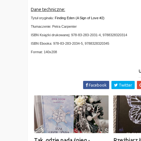
Dane techniczne:
Tytuł oryginału:
Finding Eden (A Sign of Love #2)
Tłumaczenie: Petra Carpenter
ISBN Książki drukowanej: 978-83-283-2031-4, 9788328320314
ISBN Ebooka: 978-83-283-2034-5, 9788328320345
Format: 140x208
U
Facebook
Twitter
Tak, gdzie pada śnieg -
Rzeźbiarz 