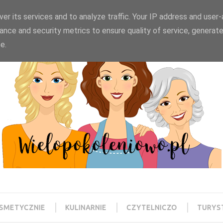
wielopokoleniowo@gmail.com
er its services and to analyze traffic. Your IP address and user
ance and security metrics to ensure quality of service, generat
e.
SMETYCZNIE
KULINARNIE
CZYTELNICZO
TURYS