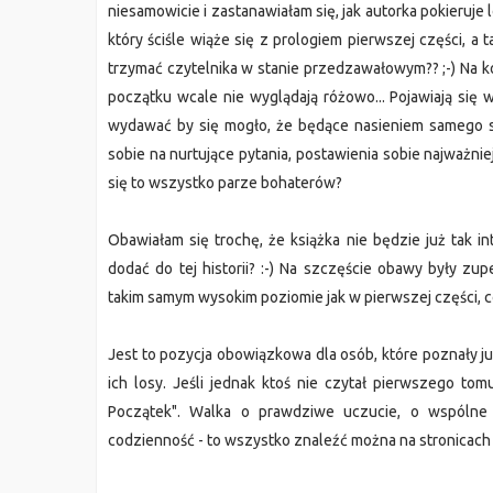
niesamowicie i zastanawiałam się, jak autorka pokieruj
który ściśle wiąże się z prologiem pierwszej części, a 
trzymać czytelnika w stanie przedzawałowym?? ;-) Na ko
początku wcale nie wyglądają różowo... Pojawiają się w 
wydawać by się mogło, że będące nasieniem samego s
sobie na nurtujące pytania, postawienia sobie najważni
się to wszystko parze bohaterów?
Obawiałam się trochę, że książka nie będzie już tak i
dodać do tej historii? :-) Na szczęście obawy były z
takim samym wysokim poziomie jak w pierwszej części, co
Jest to pozycja obowiązkowa dla osób, które poznały już 
ich losy. Jeśli jednak ktoś nie czytał pierwszego t
Początek". Walka o prawdziwe uczucie, o wspólne 
codzienność - to wszystko znaleźć można na stronicach 