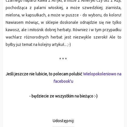
czarnego naparu! Kawa z Afryki, a może z Ameryki czy też z Azji;
pochodząca z palarni włoskiej, a może szwedzkiej; ziarnista,
mielona, w kapsułkach, a może w puszce - do wyboru, do koloru!
Nawiasem mówiąc, w sklepie doskonale odnajdzie się nie tylko
kawosz, ale i miłośnik dobrej herbaty. Również i w tym przypadku
wachlarz różnorodnych herbat jest niezwykle szeroki! Ale to
byłby już temat na kolejny artykuł... ;-)
* * *
Jeśli jeszcze nie lubicie, to polecam polubić
Wielopokoleniowo na
facebook'u
- będziecie ze wszystkim na bieżąco :-)
Udostępnij: