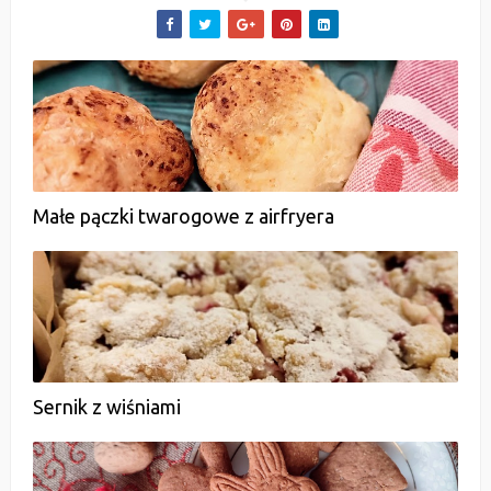
Małe pączki twarogowe z airfryera
Sernik z wiśniami