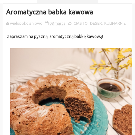
Aromatyczna babka kawowa
wielopokoleniowo
08 marca
CIASTO
,
DESER
,
KULINARNIE
Zapraszam na pyszną, aromatyczną babkę kawową!