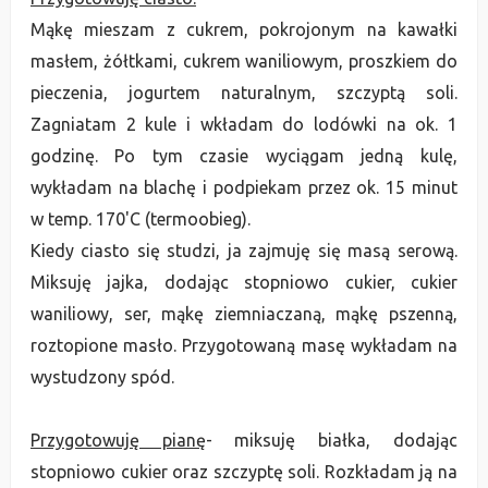
Mąkę mieszam z cukrem, pokrojonym na kawałki
masłem, żółtkami, cukrem waniliowym, proszkiem do
pieczenia, jogurtem naturalnym, szczyptą soli.
Zagniatam 2 kule i wkładam do lodówki na ok. 1
godzinę. Po tym czasie wyciągam jedną kulę,
wykładam na blachę i podpiekam przez ok. 15 minut
w temp. 170'C (termoobieg).
Kiedy ciasto się studzi, ja zajmuję się masą serową.
Miksuję jajka, dodając stopniowo cukier, cukier
waniliowy, ser, mąkę ziemniaczaną, mąkę pszenną,
roztopione masło. Przygotowaną masę wykładam na
wystudzony spód.
Przygotowuję pianę
- miksuję białka, dodając
stopniowo cukier oraz szczyptę soli. Rozkładam ją na