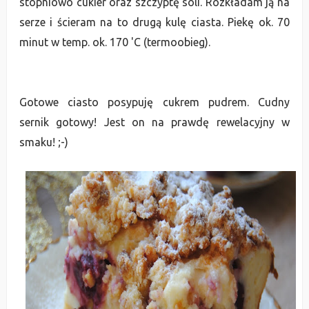
stopniowo cukier oraz szczyptę soli. Rozkładam ją na
serze i ścieram na to drugą kulę ciasta. Piekę ok. 70
minut w temp. ok. 170 'C (termoobieg).
Gotowe ciasto posypuję cukrem pudrem. Cudny
sernik gotowy! Jest on na prawdę rewelacyjny w
smaku! ;-)