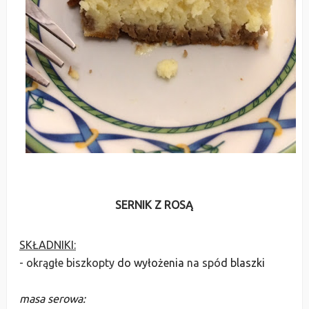
SERNIK Z ROSĄ
SKŁADNIKI:
- okrągłe biszkopty
do wyłożenia
na spó
d blaszki
masa serowa: