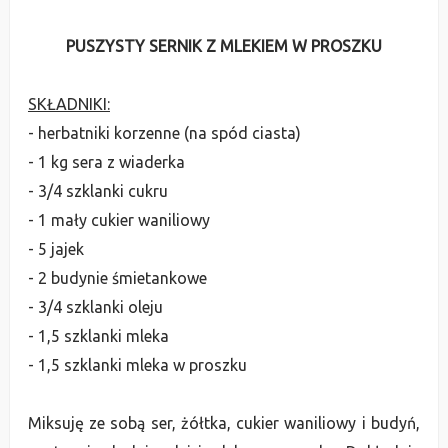
PUSZYSTY SERNIK Z MLEKIEM W PROSZKU
SKŁADNIKI:
- herbatniki korzenne (na spó
d ciasta)
- 1 kg sera z wia
derka
- 3/4 szklanki cukru
- 1 mały cukier waniliowy
- 5 jajek
- 2 bu
dynie śmietankowe
- 3/4 szklanki oleju
- 1,5 szklanki mleka
- 1,5 szklanki mleka w proszku
Miksuję ze sobą ser, żółtka, cukier waniliowy i bu
dyń,