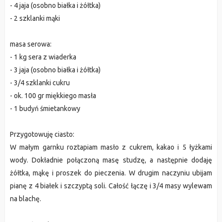
- 4 jaja (osobno białka i żółtka)
- 2 szklanki mąki
masa serowa:
- 1 kg sera z wiaderka
- 3 jaja (osobno białka i żółtka)
- 3/4 szklanki cukru
- ok. 100 gr miękkiego masła
- 1 budyń śmietankowy
Przygotowuję ciasto:
W małym garnku roztapiam masło z cukrem, kakao i 5 łyżkami
wody. Dokładnie połączoną masę studzę, a następnie dodaję
żółtka, mąkę i proszek do pieczenia. W drugim naczyniu ubijam
pianę z 4 białek i szczyptą soli. Całość łączę i 3/4 masy wylewam
na blachę.