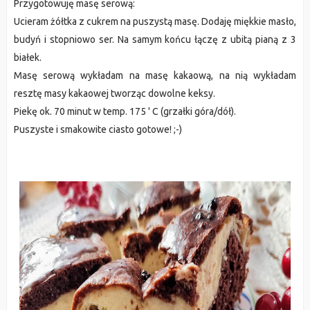
Przygotowuję masę serową:
Ucieram żółtka z cukrem na puszystą masę. Dodaję miękkie masło,
budyń i stopniowo ser. Na samym końcu łączę z ubitą pianą z 3
białek.
Masę serową wykładam na masę kakaową, na nią wykładam
resztę masy kakaowej tworząc dowolne keksy.
Piekę ok. 70 minut w temp. 175 ' C (grzałki góra/dół).
Puszyste i smakowite ciasto gotowe! ;-)