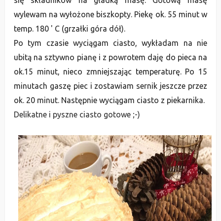
się skła
dników
na gła
dką masę. Gotową masę
wylewam na wyłożone biszkopty. Piekę ok. 55 minut w
temp. 180 ' C (grzałki góra
dół).
Po tym czasie wyciągam ciasto, wykła
dam na nie
ubitą na sztywno pianę i z powrotem
daję
do pieca na
ok.15 minut, nieco zmniejszając temperaturę. Po 15
minutach gaszę piec i zostawiam sernik jeszcze przez
ok. 20 minut. Następnie wyciągam ciasto z piekarnika.
Delikatne i pyszne ciasto gotowe ;-)