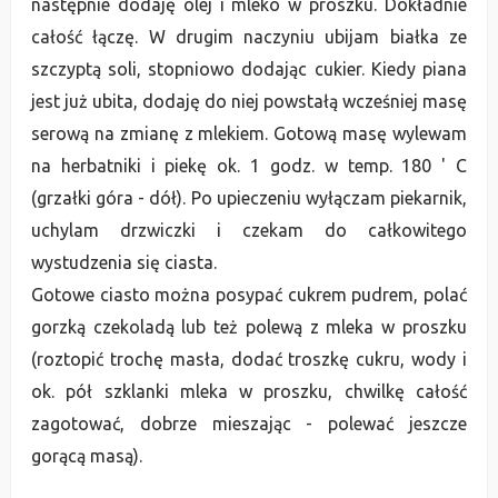
następnie
do
daję olej i mleko w proszku.
Dokła
dnie
całość łączę. W
drugim naczyniu ubijam białka ze
szczyptą soli, stopniowo
do
dając cukier. Kie
dy piana
jest już ubita,
do
daję
do niej powstałą wcześniej masę
serową na zmianę z mlekiem. Gotową masę wylewam
na herbatniki i piekę ok. 1 go
dz. w temp. 180 ' C
(grzałki góra -
dół). Po upieczeniu wyłączam piekarnik,
uchylam
drzwiczki i czekam
do całkowitego
wystu
dzenia się ciasta.
Gotowe ciasto można posypać cukrem pu
drem, polać
gorzką czekola
dą lub też polewą z mleka w proszku
(roztopić trochę masła,
do
dać troszkę
cukru, wo
dy i
ok. pół szklanki mleka w proszku, chwilkę całość
zagotować,
dobrze mieszając - polewać jeszcze
gorącą masą).