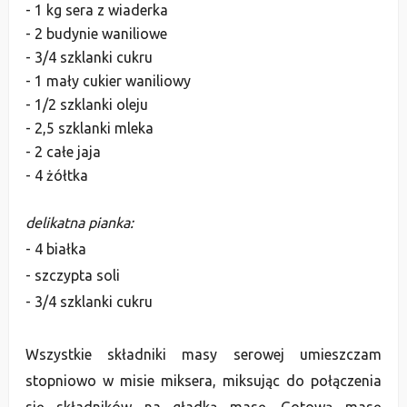
- 1 kg sera z wia
derka
- 2 bu
dynie waniliowe
- 3/4 szklanki cukru
- 1 mały cukier waniliowy
- 1/2 szklanki oleju
- 2,5 szklanki mleka
- 2 całe jaja
- 4 żółtka
delikatna
pianka:
- 4 białka
- szczypta soli
- 3/4 szklanki cukru
Wszystkie skła
dniki masy serowej umieszczam
stopniowo w misie miksera, miksując
do połączenia