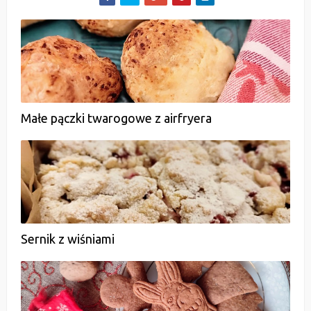
Małe pączki twarogowe z airfryera
Sernik z wiśniami