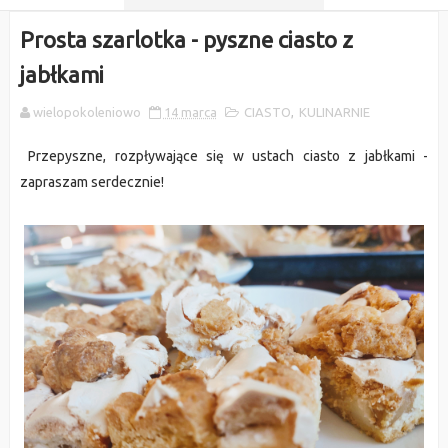
Prosta szarlotka - pyszne ciasto z
jabłkami
wielopokoleniowo
14 marca
CIASTO
,
KULINARNIE
Przepyszne, rozpływające się w ustach ciasto z jabłkami -
zapraszam serdecznie!