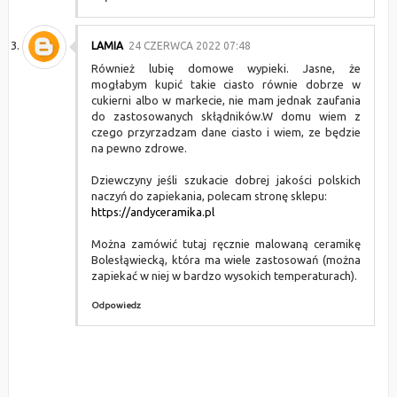
LAMIA
24 CZERWCA 2022 07:48
Również lubię domowe wypieki. Jasne, że
mogłabym kupić takie ciasto równie dobrze w
cukierni albo w markecie, nie mam jednak zaufania
do zastosowanych skłądników.W domu wiem z
czego przyrzadzam dane ciasto i wiem, ze będzie
na pewno zdrowe.
Dziewczyny jeśli szukacie dobrej jakości polskich
naczyń do zapiekania, polecam stronę sklepu:
https://andyceramika.pl
Można zamówić tutaj ręcznie malowaną ceramikę
Bolesłąwiecką, która ma wiele zastosowań (można
zapiekać w niej w bardzo wysokich temperaturach).
Odpowiedz