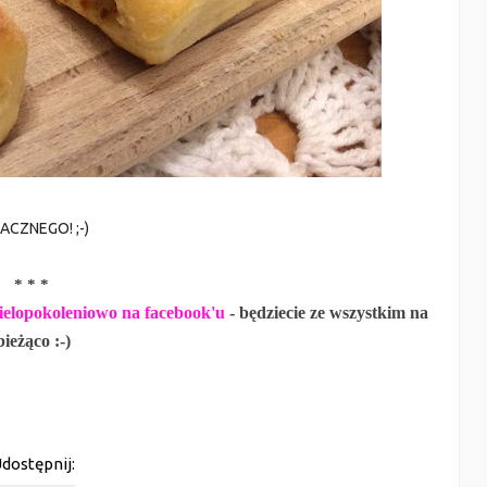
ACZNEGO! ;-)
* * *
elopokoleniowo na facebook'u
-
będziecie ze wszystkim na
bieżąco :-)
dostępnij: