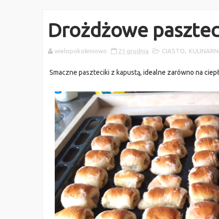
Drożdżowe paszteci
wielopokoleniowo
21 grudnia
CIASTO
,
KULINARN
Smaczne paszteciki z kapustą, i
dealne zarówno na ciepło