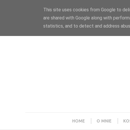
Polityka prywatności
Home
Współpraca
This site uses cookies from Google to deliv
are shared with Google along with perform
statistics, and to detect and address abus
HOME
O MNIE
KO