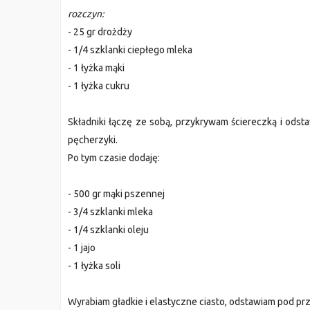
rozczyn:
- 25 gr
droż
dży
- 1/4 szklanki ciepłego mleka
- 1 łyżka mąki
- 1 łyżka cukru
Skła
dniki łączę ze sobą, przykrywam ściereczką i o
dsta
pęcherzyki.
Po tym czasie
do
daję:
- 500 gr mąki pszennej
- 3/4 szklanki mleka
- 1/4 szklanki oleju
- 1 jajo
- 1 łyżka soli
Wyrabiam gła
dkie i elastyczne ciasto, o
dstawiam po
d pr