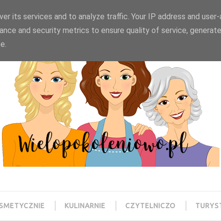
wielopokoleniowo@gmail.com
er its services and to analyze traffic. Your IP address and user
ance and security metrics to ensure quality of service, generat
e.
SMETYCZNIE
KULINARNIE
CZYTELNICZO
TURYS