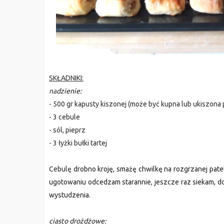
SKŁADNIKI:
na
dzienie:
- 500 gr kapusty kiszonej (może być kupna lub ukiszona p
- 3 cebule
- sól, pieprz
- 3 łyżki bułki tartej
Cebulę
drobno kroję, smażę chwilkę na rozgrzanej pate
ugotowaniu o
dce
dzam starannie, jeszcze raz
siekam,
d
wystu
dzenia.
ciasto
droż
dżowe: