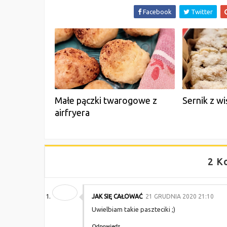
Facebook
Twitter
Małe pączki twarogowe z
Sernik z wi
airfryera
2 K
JAK SIĘ CAŁOWAĆ
21 GRUDNIA 2020 21:10
Uwielbiam takie paszteciki ;)
Odpowiedz