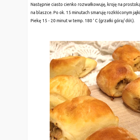
Następnie ciasto cienko rozwałkowuję, kroję na prostoką
na blaszce. Po ok. 15 minutach smaruję rozkłóconym jajk
Piekę 15 - 20 minut w temp. 180 ' C (grzałki góra/
dół.).