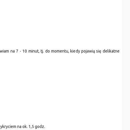
wiam na 7 - 10 minut, tj.
do momentu, kie
dy pojawią się
delikatne
zykryciem
na ok. 1,5 go
dz.