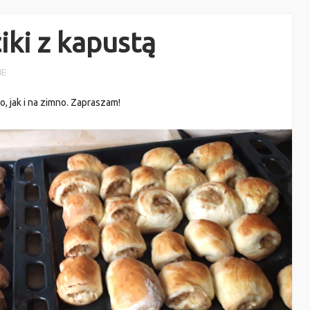
ki z kapustą
IE
, jak i na zimno. Zapraszam!