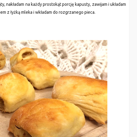
ty, nakła
dam na każ
dy prostokąt
porcję kapusty, zawijam i ukła
dam
iem z łyżką mleka i wkła
dam
do rozgrzanego pieca.