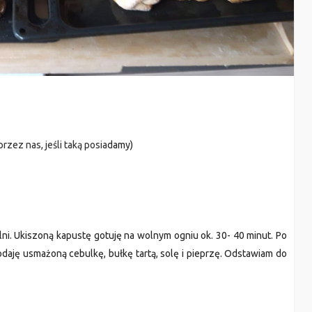
rzez nas, jeśli taką posia
damy)
lni. Ukiszoną kapustę gotuję
na wolnym ogniu ok. 30- 40 minut.
Po
o
daję
usmażoną cebulkę, bułkę tartą, solę i pieprzę. O
dstawiam
do