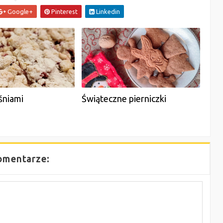
Google+
Pinterest
Linkedin
śniami
Świąteczne pierniczki
omentarze: