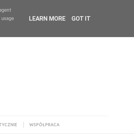
-agent
LEARN MORE
GOT IT
e usage
TYCZNIE
WSPÓŁPRACA