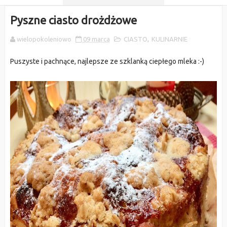
Pyszne ciasto drożdżowe
wielopokoleniowo
09 marca
CIASTO
,
KULINARNIE
Puszyste i pachnące, najlepsze ze szklanką ciepłego mleka :-)