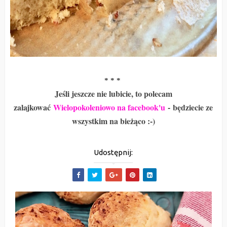
* * *
Jeśli jeszcze nie lubicie, to polecam
zalajkować
Wielopokoleniowo na facebook'u
-
będziecie ze
wszystkim na bieżąco :-)
Udostępnij: