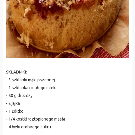
SKŁADNIKI:
- 3 szklanki mąki pszennej
- 1 szklanka ciepłego mleka
- 50 g drożdży
- 2 jajka
- 1 żółtko
- 1/4 kostki roztopionego masła
- 4 łyżki drobnego cukru