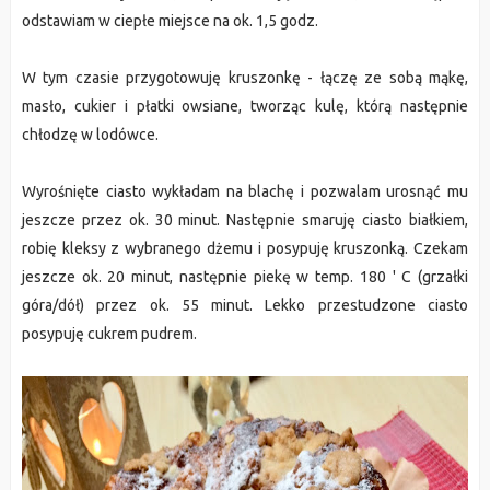
odstawiam w ciepłe miejsce na ok. 1,5 godz.
W tym czasie przygotowuję kruszonkę - łączę ze sobą mąkę,
masło, cukier i płatki owsiane, tworząc kulę, którą następnie
chłodzę w lodówce.
Wyrośnięte ciasto wykładam na blachę i pozwalam urosnąć mu
jeszcze przez ok. 30 minut. Następnie smaruję ciasto białkiem,
robię kleksy z wybranego dżemu i posypuję kruszon
ką. Czekam
jeszcze ok. 20 minut, następnie piekę w temp. 180 ' C (grzałki
góra/dół) przez ok. 55 minut. Lekko przestudzone ciasto
posypuję cukrem pudrem.