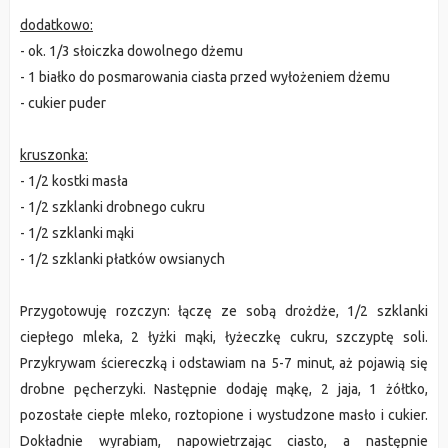
dodatkowo:
- ok. 1/3 słoiczka dowolnego dżemu
- 1 białko do posmarowania ciasta przed wyłożeniem dżemu
- cukier puder
kruszonka:
- 1/2 kostki masła
- 1/2 szklanki drobnego cukru
- 1/2 szklanki mąki
- 1/2 szklanki płatków owsianych
Przygotowuję rozczyn: łączę ze sobą drożdże, 1/2 szklanki
ciepłego mleka, 2 łyżki mąki, łyżeczkę cukru, szczyptę soli.
Przykrywam ściereczką i odstawiam na 5-7 minut, aż pojawią się
drobne pęcherzyki. Następnie dodaję mąkę, 2 jaja, 1 żółtko,
pozostałe ciepłe mleko, roztopione i wystudzone masło i cukier.
Dokładnie wyrabiam, napowietrzając ciasto, a następnie