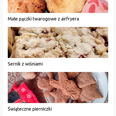
Małe pączki twarogowe z airfryera
Sernik z wiśniami
Świąteczne pierniczki