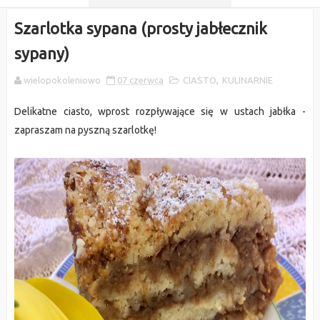
Szarlotka sypana (prosty jabłecznik
sypany)
wielopokoleniowo
07 czerwca
CIASTO
,
KULINARNIE
Delikatne ciasto, wprost rozpływające się w ustach jabłka -
zapraszam na pyszną szarlotkę!