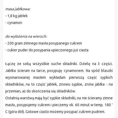
masa jabłkowa:
- 1,8 kg jabłek
- cynamon
do wyłożenia na wierzch:
- 200 gram zimnego masła posypanego cukrem
- cukier puder do posypania upieczonego już ciasta
Łączę ze sobą wszystkie suche składniki. Dzielę na 3 części.
Jabłka ścieram na tarce, posypuję cynamonem. Na spód blaszki
wysmarowanej masłem wykładam pierwszą część sypkich
składników, na to część jabłek, znowu sypkie, znów jabłka - na
przemian, aż do skończenia się składników.
Ostatnią warstwą mają być sypkie składniki, na nie ścieramy zimne
masło, posypujemy cukrem i pieczemy ok. 60 minut w temp. 180 '
C (góra dół). Gotowe ciasto możemy posypać cukrem pudrem.