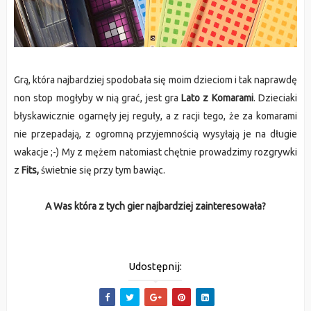
Grą, która najbardziej spodobała się moim dzieciom i tak naprawdę
non stop mogłyby w nią grać, jest gra
Lato z Komarami
. Dzieciaki
błyskawicznie ogarnęły jej reguły, a z racji tego, że za komarami
nie przepadają, z ogromną przyjemnością wysyłają je na długie
wakacje ;-) My z mężem natomiast chętnie prowadzimy rozgrywki
z
Fits,
świetnie się przy tym bawiąc.
A Was która z tych gier najbardziej zainteresowała?
Udostępnij: