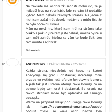
Na základě mé osobní zkušenosti mohu říci, že je
nejlepší hrát na stránkách, kde se vám již podařilo
vyhrát. Mám několik takových stránek. Na jedné z
nich jsem začal hrát docela nedávno a můžu říct, že
to bylo opravdu skvělé.
Mám na mysli hry, které jsem hrál na stránce jako
plinko
a pokud jste tam ještě nehráli, možná byste si
tam měli zahrát. Možná se vám to bude líbit. Jen
tam musíte začít hrát.
Odpowiedz
ANONIMOWY
8 PAŹDZIERNIKA 2025 16:06
Każda strona, niezależnie od tego, na której
zdecyduję się grać i obstawiać, interesuje mnie
przede wszystkim, jeśli oferuje lukratywne bonusy.
A jeśli tak jest i strona oferuje takie bonusy, to na
pewno będę tam grał i obstawiał. Bo granie na
takich stronach może być opłacalne od samego
początku.
Warto na przykład wziąć pod uwagę takie bonusy
jak
https://kodypromocyjnemaniacy.pl/ggbet-
bonus/
myślę, że wiele osób będzie tym