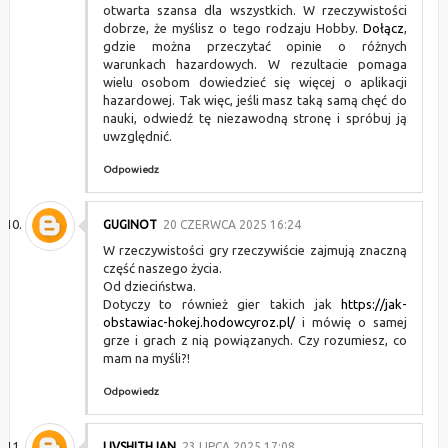
otwarta szansa dla wszystkich. W rzeczywistości
dobrze, że myślisz o tego rodzaju Hobby.
Dołącz
,
gdzie można przeczytać opinie o różnych
warunkach hazardowych. W rezultacie pomaga
wielu osobom dowiedzieć się więcej o aplikacji
hazardowej. Tak więc, jeśli masz taką samą chęć do
nauki, odwiedź tę niezawodną stronę i spróbuj ją
uwzględnić.
Odpowiedz
GUGINOT
20 CZERWCA 2025 16:24
W rzeczywistości gry rzeczywiście zajmują znaczną
część naszego życia.
Od dzieciństwa.
Dotyczy to również gier takich jak
https://jak-
obstawiac-hokej.hodowcyroz.pl/
i mówię o samej
grze i grach z nią powiązanych. Czy rozumiesz, co
mam na myśli?!
Odpowiedz
LIVSHITHJAN
23 LIPCA 2025 17:08