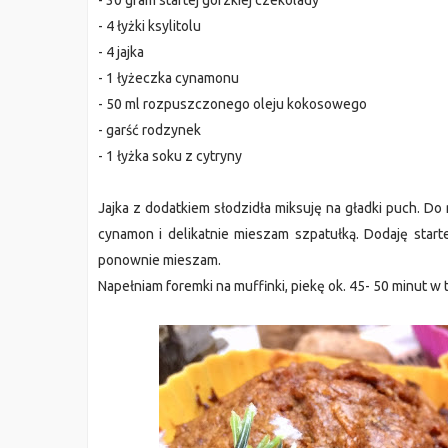
- 30 gram startej gorzkiej czekolady
- 4 łyżki ksylitolu
- 4 jajka
- 1 łyżeczka cynamonu
- 50 ml rozpuszczonego oleju kokosowego
- garść rodzynek
- 1 łyżka soku z cytryny
Jajka z dodatkiem słodzidła miksuję na gładki puch. Do
cynamon i delikatnie mieszam szpatułką. Dodaję start
ponownie mieszam.
Napełniam foremki na muffinki, piekę ok. 45- 50 minut w t