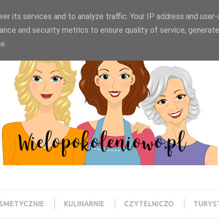
wielopokoleniowo@gmail.com
er its services and to analyze traffic. Your IP address and user
ance and security metrics to ensure quality of service, generat
e.
SMETYCZNIE
KULINARNIE
CZYTELNICZO
TURYS