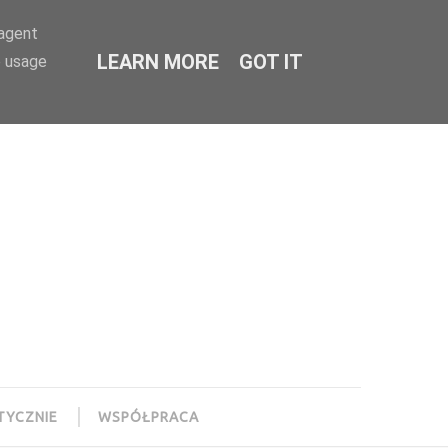
-agent
LEARN MORE
GOT IT
e usage
TYCZNIE
WSPÓŁPRACA