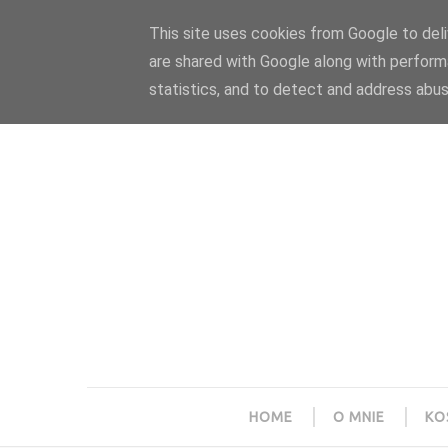
Polityka prywatności
Home
Współpraca
This site uses cookies from Google to deliv
are shared with Google along with perform
statistics, and to detect and address abus
HOME
O MNIE
KO