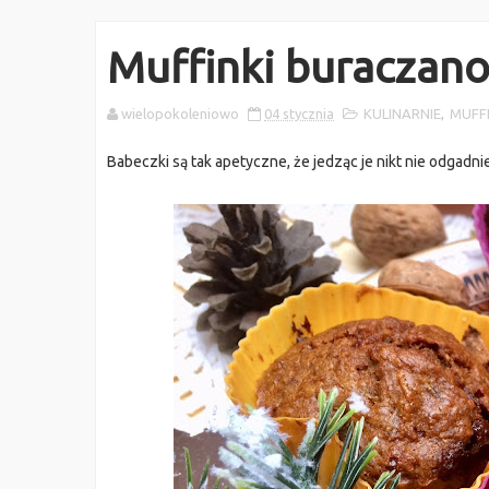
Muffinki buraczan
wielopokoleniowo
04 stycznia
KULINARNIE
,
MUFFI
Babeczki są tak apetyczne, że jedząc je nikt nie odgadni