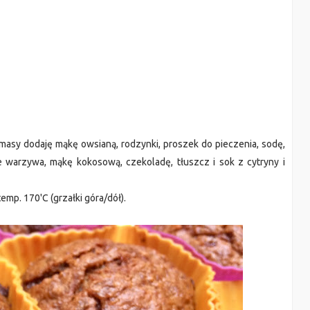
 masy dodaję mąkę owsianą, rodzynki, proszek do pieczenia, sodę,
e warzywa, mąkę kokosową, czekoladę, tłuszcz i sok z cytryny i
emp. 170'C (grzałki góra/dół).