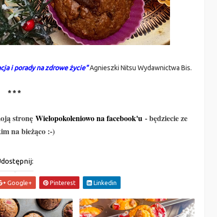
ja i porady na zdrowe życie"
Agnieszki Nitsu
Wydawnictwa Bis
.
* * *
moją stronę
Wielopokoleniowo na facebook'u
- będziecie ze
im na bieżąco :-)
dostępnij:
Google+
Pinterest
Linkedin