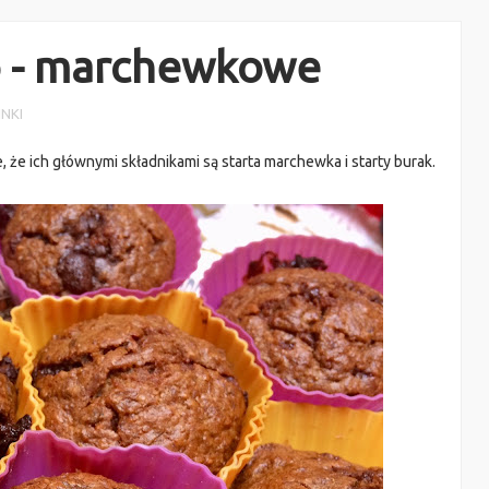
o - marchewkowe
NKI
e, że ich głównymi składnikami są starta marchewka i starty burak.