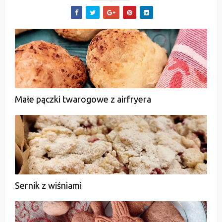
Małe pączki twarogowe z airfryera
Sernik z wiśniami