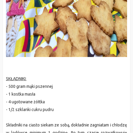
SKŁADNIKI:
- 500 gram mąki pszennej
- 1 kostka masła
- 4 ugotowane żółtka
- 1/2 szklanki cukru pudru
Składniki na ciasto siekam ze sobą, dokładnie zagniatam i chłodzę
w lodówce minimum 1 godzinę. Po tym czasie rozwałkowuję