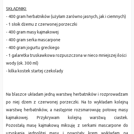
SKŁADNIKI:
- 400 gram herbatników (użyłam zarówno jasnych, jak i ciemnych)
- 1 słoik dżemu z czerwonej porzeczki
- 400 gram masy kajmakowej
- 400 gram serka mascarpone
- 400 gram jogurtu greckiego
- 1 galaretka truskawkowa rozpuszczona w nieco mniejszej ilości
wody (ok. 300 ml)
- kilka kostek startej czekolady
Na blaszce układam jedną warstwę herbatników i rozprowadzam
po niej dżem z czerwonej porzeczki. Na to wykładam kolejną
warstwę herbatników, a następnie rozsmarowuję połowę masy
kajmakowej. Przykrywam kolejną warstwą ciastek.
Pozostałą masę kajmakową miksuję z serkami mascarpone do
uzyskania jednolitej masy i powstały krem wykładam na