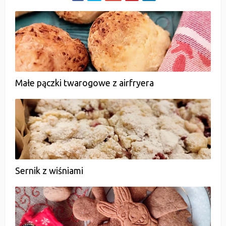
Małe pączki twarogowe z airfryera
Sernik z wiśniami