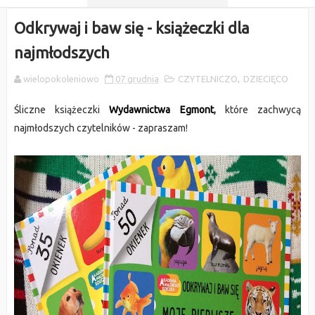
Odkrywaj i baw się - książeczki dla
najmłodszych
wielopokoleniowo
07 grudnia
CZYTELNICZO
,
DZIECIĘCO
Śliczne książeczki
Wydawnictwa Egmont
,
które zachwycą
najmłodszych czytelników - zapraszam!