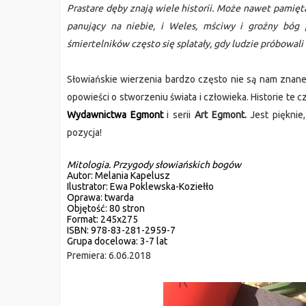
Prastare dęby znają wiele historii. Może nawet pamięta
panujący na niebie, i Weles, mściwy i groźny bóg 
śmiertelników często się splatały, gdy ludzie próbowali
Słowiańskie wierzenia bardzo często nie są nam znane. 
Wydawnictwa Egmont
 i serii 
Art Egmont. 
Jest pięknie
pozycja!
Mitologia. Przygody słowiańskich bogów
Autor:
 Melania Kapelusz
Ilustrator:
 Ewa Poklewska-Koziełło
Oprawa:
 twarda
Objętość:
 80 stron
Format: 
245x275
ISBN:
 978-83-281-2959-7
Grupa docelowa:
 3-7 lat
Premiera: 
6.06.2018