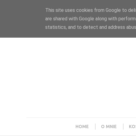
Polityka prywatności
Home
Współpraca
This site uses cookies from Google to deliv
are shared with Google along with perform
statistics, and to detect and address abus
HOME
O MNIE
KO