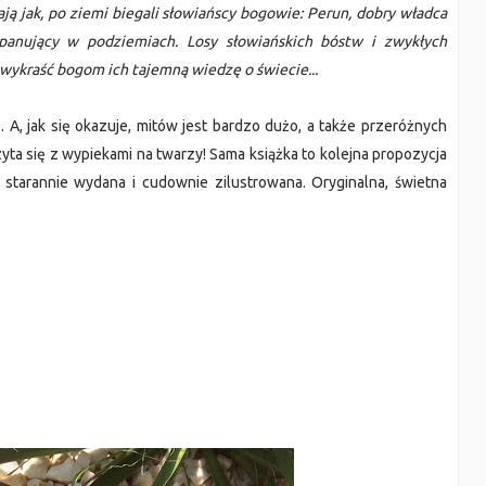
ją jak, po ziemi biegali słowiańscy bogowie: Perun, dobry władca 
panujący w podziemiach. Losy słowiańskich bóstw i zwykłych 
 wykraść bogom ich tajemną wiedzę o świecie... 
A, jak się okazuje, mitów jest bardzo dużo, a także przeróżnych 
opowieści o stworzeniu świata i człowieka. Historie te czyta się z wypiekami na twarzy! Sama książka to kolejna propozycja 
, starannie wydana i cudownie zilustrowana. Oryginalna, świetna 