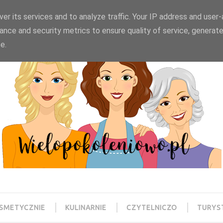
wielopokoleniowo@gmail.com
er its services and to analyze traffic. Your IP address and user
ance and security metrics to ensure quality of service, generat
e.
SMETYCZNIE
KULINARNIE
CZYTELNICZO
TURYS