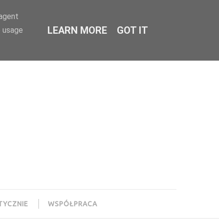
-agent
LEARN MORE
GOT IT
e usage
TYCZNIE
WSPÓŁPRACA