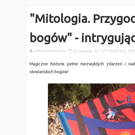
"Mitologia. Przygo
bogów" - intrygują
wielopokoleniowo
23 sierpnia
CZYTELNICZO
,
DZI
Magiczne historie pełne niezwykłych zdarzeń i na
słowiańskich bogów!