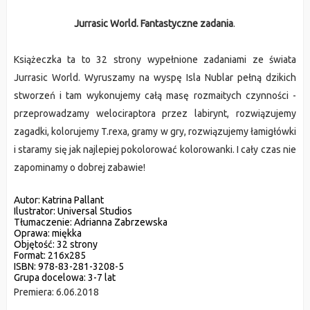
Jurrasic World. Fantastyczne zadania
.
Książeczka ta to 32 strony wypełnione zadaniami ze świata 
Jurrasic World. Wyruszamy na wyspę Isla Nublar pełną dzikich 
stworzeń i tam wykonujemy całą masę rozmaitych czynności - 
przeprowadzamy welociraptora przez labirynt, rozwiązujemy 
zagadki, kolorujemy T.rexa, gramy w gry, rozwiązujemy łamigłówki 
i staramy się jak najlepiej pokolorować kolorowanki. I cały czas nie 
zapominamy o dobrej zabawie!
Autor:
 Katrina Pallant
Ilustrator:
 Universal Studios
Tłumaczenie: 
Adrianna Zabrzewska
Oprawa:
 miękka
Objętość:
 32 strony
Format:
 216x285
ISBN:
 978-83-281-3208-5
Grupa docelowa:
 3-7 lat
Premiera: 
6.06.2018