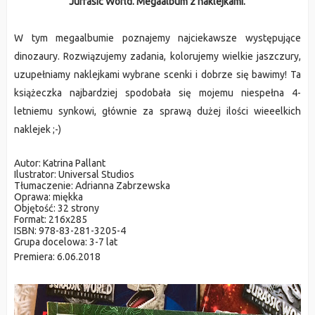
Jurrasic World. Megaalbum z naklejkami.
W tym megaalbumie poznajemy najciekawsze występujące 
dinozaury. Rozwiązujemy zadania, kolorujemy wielkie jaszczury, 
uzupełniamy naklejkami wybrane scenki i dobrze się bawimy! Ta 
książeczka najbardziej spodobała się mojemu niespełna 4-
letniemu synkowi, głównie za sprawą dużej ilości wieeelkich 
naklejek ;-) 
Autor:
 Katrina Pallant
Ilustrator:
 Universal Studios
Tłumaczenie: 
Adrianna Zabrzewska
Oprawa:
 miękka
Objętość:
 32 strony
Format:
 216x285
ISBN:
 978-83-281-3205-4
Grupa docelowa:
 3-7 lat
Premiera: 
6.06.2018