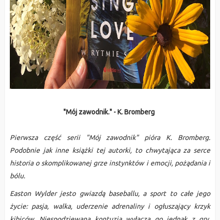
"Mój zawodnik." - K. Bromberg
Pierwsza część serii "Mój zawodnik" pióra K. Bromberg.
Podobnie jak inne książki tej autorki, to chwytająca za serce
historia o skomplikowanej grze instynktów i emocji, pożądania i
bólu.
Easton Wylder jesto gwiazdą baseballu, a sport to całe jego
życie: pasja, walka, uderzenie adrenaliny i ogłuszający krzyk
kibiców. Niespodziewana kontuzja wyłącza go jednak z gry.