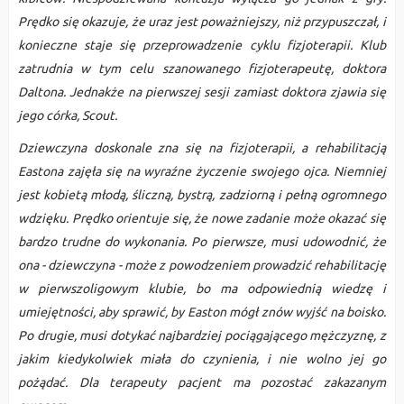
Prędko się okazuje, że uraz jest poważniejszy, niż przypuszczał, i
konieczne staje się przeprowadzenie cyklu fizjoterapii. Klub
zatrudnia w tym celu szanowanego fizjoterapeutę, doktora
Daltona. Jednakże na pierwszej sesji zamiast doktora zjawia się
jego córka, Scout.
Dziewczyna doskonale zna się na fizjoterapii, a rehabilitacją
Eastona zajęła się na wyraźne życzenie swojego ojca. Niemniej
jest kobietą młodą, śliczną, bystrą, zadziorną i pełną ogromnego
wdzięku. Prędko orientuje się, że nowe zadanie może okazać się
bardzo trudne do wykonania. Po pierwsze, musi udowodnić, że
ona - dziewczyna - może z powodzeniem prowadzić rehabilitację
w pierwszoligowym klubie, bo ma odpowiednią wiedzę i
umiejętności, aby sprawić, by Easton mógł znów wyjść na boisko.
Po drugie, musi dotykać najbardziej pociągającego mężczyznę, z
jakim kiedykolwiek miała do czynienia, i nie wolno jej go
pożądać. Dla terapeuty pacjent ma pozostać zakazanym