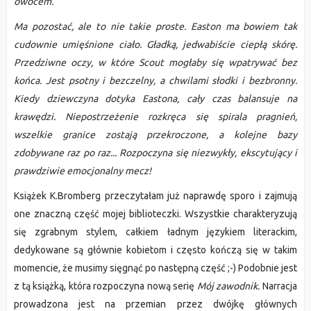
owocem.
Ma pozostać, ale to nie takie proste. Easton ma bowiem tak
cudownie umięśnione ciało. Gładką, jedwabiście ciepłą skórę.
Przedziwne oczy, w które Scout mogłaby się wpatrywać bez
końca. Jest psotny i bezczelny, a chwilami słodki i bezbronny.
Kiedy dziewczyna dotyka Eastona, cały czas balansuje na
krawędzi. Niepostrzeżenie rozkręca się spirala pragnień,
wszelkie granice zostają przekroczone, a kolejne bazy
zdobywane raz po raz... Rozpoczyna się niezwykły, ekscytujący i
prawdziwie emocjonalny mecz!
Książek K.Bromberg przeczytałam już naprawdę sporo i zajmują
one znaczną część mojej biblioteczki. Wszystkie charakteryzują
się zgrabnym stylem, całkiem ładnym językiem literackim,
dedykowane są głównie kobietom i często kończą się w takim
momencie, że musimy sięgnąć po następną część ;-) Podobnie jest
z tą książką, która rozpoczyna nową serię
Mój zawodnik.
Narracja
prowadzona jest na przemian przez dwójkę głównych