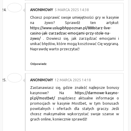
ANONIMOWY
5 MARCA 2025 14:38
Chcesz poprawić swoje umiejętności gry w kasynie
na żywo? Sprawdź ten artykuł:
https://www.uslugibhppoznan.pl/888starz-live-
casino-jak-zarzadzac-emocjami-przy-stole-na-
zywo/
. Dowiesz się, jak zarządzać emocjami i
unikać błędów, które mogą kosztować Cię wygraną.
Naprawdę warto przeczytać!
Odpowiedz
ANONIMOWY
12 MARCA 2025 14:18
Zastanawiasz się, gdzie znaleźć najlepsze bonusy
kasynowe? Na
https://darmowe-kasyno-
pl.pl/mostbet/
znajdziesz aktualne informacje o
promocjach w kasynie Mostbet, w tym bonusach
powitalnych i ofertach dla stałych graczy. Jeśli
chcesz maksymalnie wykorzystać swoje szanse w
grach online, koniecznie sprawdź!