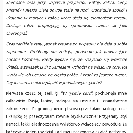
Sheridana oraz przy wsparciu przyjaciół, Kathy, Zafira, Leny,
Mirandy i Alexis, Livia powoli staje na nogi. Odnajduje spokój i
ukojenie w muzyce i tańcu, które stają się elementem terapii.
Dostaje także propozycję, by spróbowała swoich sił jako
choreograf.
Czas zabliźnia rany, jednak trauma po wypadku nie daje o sobie
zapomnieć. Problemy nie znikają, podobnie jak powracające
nocami koszmary. Kiedy wydaje się, że wszystko się wreszcie
układa, a związek Livii z Jamesem wchodzi na właściwe tory, los
wystawia ich uczucie na ciężką próbę. I zrobi to jeszcze nieraz.
Czy ich serca nadal będą bić w jednakowym rytmie?
Pierwsza część tej serii, tj.
"W rytmie serc"
, pochłonęła mnie
całkowicie. Pasja, taniec, rodzące się uczucie i... dramatyczne
zakończenie. Z ogromną niecierpliwością czekałam na drugi tom -
i książkę tę przeczytałam równie błyskawicznie! Przyjemny styl
narracji, lekki, a jednocześnie wyjątkowo wciągający, powoduje, że
kończymy jeden rozdział i od razu zaczynamy czytać następny.