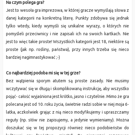
Na czym polega gra?
Jest to wesoła gra imprezowa, w której gracze wymyślają słowa z
danej kategorii na konkretną literę. Punkty zdobywa się jednak
tylko wtedy, kiedy wymyśli się unikalne wyrazy, o których nie
pomyśleli przeciwnicy i nie zapisali ich na swoich kartkach. Nie
jest to więc takie proste! Wszystkich kategorii jest 18, niektóre są
proste (jak np. rośliny, państwa), przy innych trzeba się nieco
bardziej nagimnastykować ;-)
Co najbardziej podoba mi się w tej grze?
Bez wątpienia sporym atutem są proste zasady. Nie musimy
wczytywać się w długą i skomplikowaną instrukcję, aby wszystko
pojąć- całość wyjaśniona jest krótko, jasno i czytelnie. Mimo że gra
polecana jest od 10. roku życia, świetnie radzi sobie w niej moja 6-
latka, aczkolwiek grając z nią nieco modyfikujemy i upraszczamy
reguły (np. słów nie zapisujemy, a jedynie wymieniamy). Można
doszukać się w tej propozycji również nieco podobieństw do