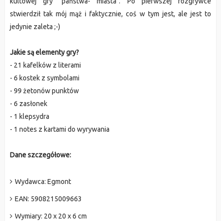
kultowej gry "państwa- miasta". Po pierwszej rozgrywce
stwierdził tak mój mąż i faktycznie, coś w tym jest, ale jest to
jedynie zaleta ;-)
Jakie są elementy gry?
- 21 kafelków z literami
- 6 kostek z symbolami
- 99 żetonów punktów
- 6 zasłonek
- 1 klepsydra
- 1 notes z kartami do wyrywania
Dane szczegółowe:
Wydawca:
Egmont
EAN:
5908215009663
Wymiary:
20 x 20 x 6 cm