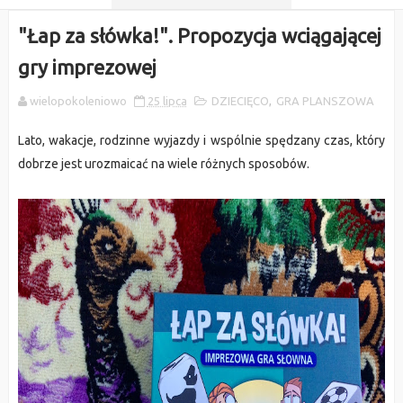
"Łap za słówka!". Propozycja wciągającej
gry imprezowej
wielopokoleniowo
25 lipca
DZIECIĘCO
,
GRA PLANSZOWA
Lato, wakacje, rodzinne wyjazdy i wspólnie spędzany czas, który
dobrze jest urozmaicać na wiele różnych sposobów.