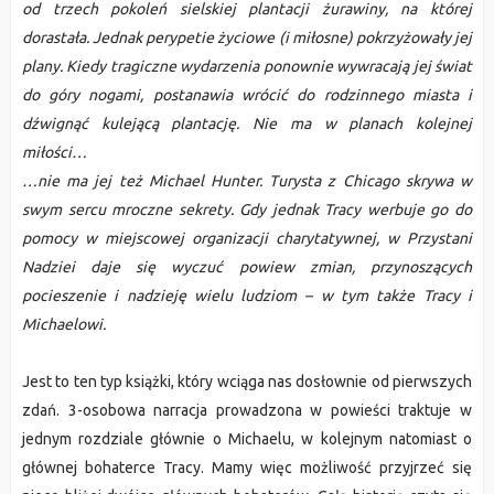
od trzech pokoleń sielskiej plantacji żurawiny, na której
dorastała. Jednak perypetie życiowe (i miłosne) pokrzyżowały jej
plany. Kiedy tragiczne wydarzenia ponownie wywracają jej świat
do góry nogami, postanawia wrócić do rodzinnego miasta i
dźwignąć kulejącą plantację. Nie ma w planach kolejnej
miłości…
…nie ma jej też Michael Hunter. Turysta z Chicago skrywa w
swym sercu mroczne sekrety. Gdy jednak Tracy werbuje go do
pomocy w miejscowej organizacji charytatywnej, w Przystani
Nadziei daje się wyczuć powiew zmian, przynoszących
pocieszenie i nadzieję wielu ludziom – w tym także Tracy i
Michaelowi.
Jest to ten typ książki, który wciąga nas dosłownie od pierwszych
zdań. 3-osobowa narracja prowadzona w powieści traktuje w
jednym rozdziale głównie o Michaelu, w kolejnym natomiast o
głównej bohaterce Tracy. Mamy więc możliwość przyjrzeć się