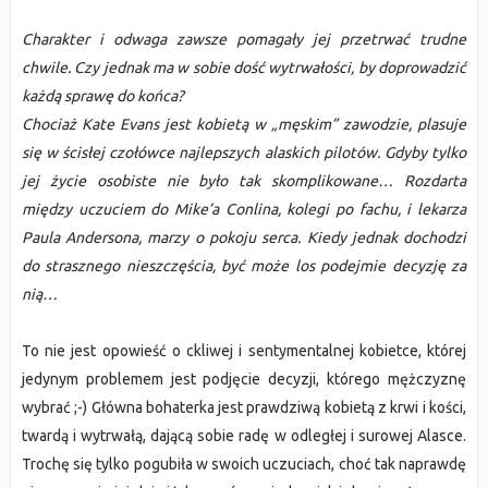
Charakter i odwaga zawsze pomagały jej przetrwać trudne
chwile. Czy jednak ma w sobie dość wytrwałości, by doprowadzić
każdą sprawę do końca?
Chociaż Kate Evans jest kobietą w „męskim” zawodzie, plasuje
się w ścisłej czołówce najlepszych alaskich pilotów. Gdyby tylko
jej życie osobiste nie było tak skomplikowane… Rozdarta
między uczuciem do Mike’a Conlina, kolegi po fachu, i lekarza
Paula Andersona, marzy o pokoju serca. Kiedy jednak dochodzi
do strasznego nieszczęścia, być może los podejmie decyzję za
nią…
To nie jest opowieść o ckliwej i sentymentalnej kobietce, której
jedynym problemem jest podjęcie decyzji, którego mężczyznę
wybrać ;-) Główna bohaterka jest prawdziwą kobietą z krwi i kości,
twardą i wytrwałą, dającą sobie radę w odległej i surowej Alasce.
Trochę się tylko pogubiła w swoich uczuciach, choć tak naprawdę