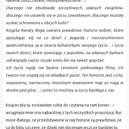
Naiwne, puszczalskie, nieodpowiedzialne…?
Dlaczego nie zbudowały szczęśliwych, udanych związków,
dlaczego nie ustawiły się w życiu zawodowym, dlaczego musiały
szukać schronienia u obcych ludzi?
Książka Kwiaty Boga zawiera prawdziwe historie kobiet, które
spotykając się na co dzień z pogardą i niezrozumieniem
społeczeństwa, są w istocie bohaterkami swojego życia… i życia
swoich dzieci; które powstając z popiołów, na własnych barkach
udźwignęły ciężar, na jaki wielu boi się nawet spojrzeć.
Ich życie nigdy nie będzie tematem podniosłego filmu, ich
twarze nie znajdą się na okładkach gazet. Ten heroizm jest cichy,
niepozorny, naznaczony mozolnym stawianiem nogi za nogą w
drodze pod górę… i przez to możliwy w życiu każdego z nas.
Książeczkę tę zostawiłam sobie do czytania na sam koniec - i
wciągnęła mnie ona najbardziej z tych wszystkich propozycji. Być
może dlatego, że przedstawione w niej historie są prawdziwe, że
są do bólu szczere, że dzięki nim doceniam jeszcze bardziej to,