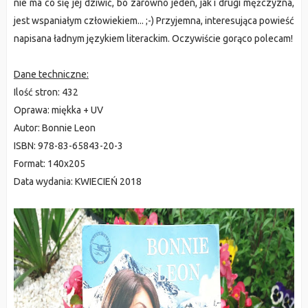
nie ma co się jej dziwić, bo zarówno jeden, jak i drugi mężczyzna,
jest wspaniałym człowiekiem... ;-) Przyjemna, interesująca powieść
napisana ładnym językiem literackim. Oczywiście gorąco polecam!
Dane techniczne:
Ilość stron:
432
Oprawa:
miękka + UV
Autor:
Bonnie Leon
ISBN:
978-83-65843-20-3
Format:
140x205
Data wydania:
KWIECIEŃ 2018