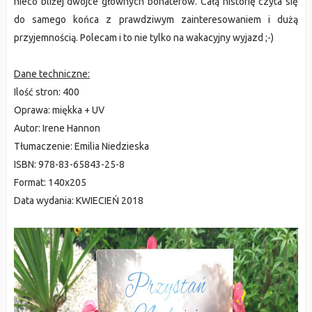
nieco bliżej dwójce głównych bohaterów. Całą historię czyta się
do samego końca z prawdziwym zainteresowaniem i dużą
przyjemnością. Polecam i to nie tylko na wakacyjny wyjazd ;-)
Dane techniczne:
Ilość stron:
400
Oprawa:
miękka + UV
Autor:
Irene Hannon
Tłumaczenie:
Emilia Niedzieska
ISBN:
978-83-65843-25-8
Format:
140x205
Data wydania:
KWIECIEŃ 2018