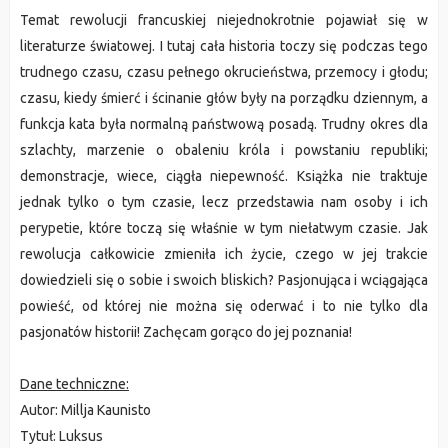
Temat rewolucji francuskiej niejednokrotnie pojawiał się w
literaturze światowej. I tutaj cała historia toczy się podczas tego
trudnego czasu, czasu pełnego okrucieństwa, przemocy i głodu;
czasu, kiedy śmierć i ścinanie głów były na porządku dziennym, a
funkcja kata była normalną państwową posadą. Trudny okres dla
szlachty, marzenie o obaleniu króla i powstaniu republiki;
demonstracje, wiece, ciągła niepewność. Książka nie traktuje
jednak tylko o tym czasie, lecz przedstawia nam osoby i ich
perypetie, które toczą się właśnie w tym niełatwym czasie. Jak
rewolucja całkowicie zmieniła ich życie, czego w jej trakcie
dowiedzieli się o sobie i swoich bliskich? Pasjonująca i wciągająca
powieść, od której nie można się oderwać i to nie tylko dla
pasjonatów historii! Zachęcam gorąco do jej poznania!
Dane techniczne:
Autor: Millja Kaunisto
Tytuł: Luksus