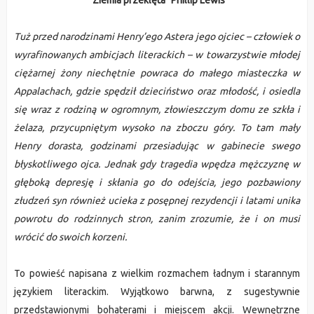
"Ziemia przeklęta" Phillip Lewis
Tuż przed narodzinami Henry’ego Astera jego ojciec – człowiek o
wyrafinowanych ambicjach literackich – w towarzystwie młodej
ciężarnej żony niechętnie powraca do małego miasteczka w
Appalachach, gdzie spędził dzieciństwo oraz młodość, i osiedla
się wraz z rodziną w ogromnym, złowieszczym domu ze szkła i
żelaza, przycupniętym wysoko na zboczu góry. To tam mały
Henry dorasta, godzinami przesiadując w gabinecie swego
błyskotliwego ojca. Jednak gdy tragedia wpędza mężczyznę w
głęboką depresję i skłania go do odejścia, jego pozbawiony
złudzeń syn również ucieka z posępnej rezydencji i latami unika
powrotu do rodzinnych stron, zanim zrozumie, że i on musi
wrócić do swoich korzeni.
To powieść napisana z wielkim rozmachem ładnym i starannym
językiem literackim. Wyjątkowo barwna, z sugestywnie
przedstawionymi bohaterami i miejscem akcji. Wewnętrzne