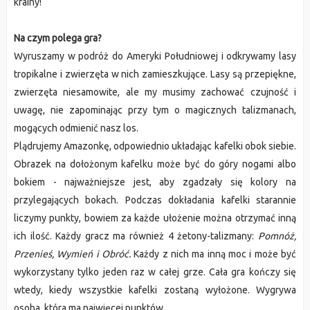
krainy!
Na czym polega gra?
Wyruszamy w podróż do Ameryki Południowej i odkrywamy lasy
tropikalne i zwierzęta w nich zamieszkujące. Lasy są przepiękne,
zwierzęta niesamowite, ale my musimy zachować czujność i
uwagę, nie zapominając przy tym o magicznych talizmanach,
mogących odmienić nasz los.
Plądrujemy Amazonkę, odpowiednio układając kafelki obok siebie.
Obrazek na dołożonym kafelku może być do góry nogami albo
bokiem - najważniejsze jest, aby zgadzały się kolory na
przylegających bokach. Podczas dokładania kafelki starannie
liczymy punkty, bowiem za każde ułożenie można otrzymać inną
ich ilość. Każdy gracz ma również 4 żetony-talizmany:
Pomnóż,
Przenieś, Wymień i Obróć.
Każdy z nich ma inną moc i może być
wykorzystany tylko jeden raz w całej grze. Cała gra kończy się
wtedy, kiedy wszystkie kafelki zostaną wyłożone. Wygrywa
osoba, która ma najwięcej punktów.