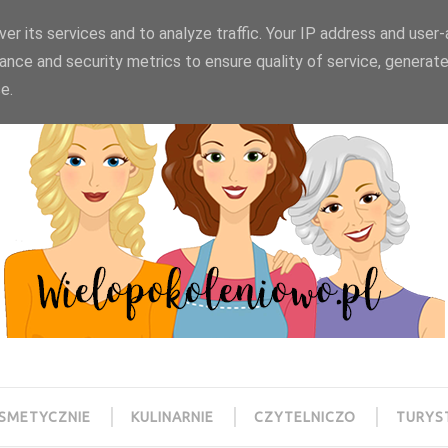
wielopokoleniowo@gmail.com
er its services and to analyze traffic. Your IP address and user
ance and security metrics to ensure quality of service, generat
e.
SMETYCZNIE
KULINARNIE
CZYTELNICZO
TURYS