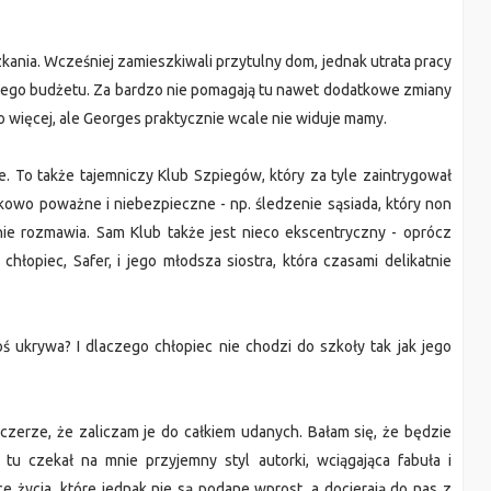
ania. Wcześniej zamieszkiwali przytulny dom, jednak utrata pracy
go budżetu. Za bardzo nie pomagają tu nawet dodatkowe zmiany
o więcej, ale Georges praktycznie wcale nie widuje mamy.
e. To także tajemniczy Klub Szpiegów, który za tyle zaintrygował
tkowo poważne i niebezpieczne - np. śledzenie sąsiada, który non
nie rozmawia. Sam Klub także jest nieco ekscentryczny - oprócz
hłopiec, Safer, i jego młodsza siostra, która czasami delikatnie
ś ukrywa? I dlaczego chłopiec nie chodzi do szkoły tak jak jego
zczerze, że zaliczam je do całkiem udanych. Bałam się, że będzie
 tu czekał na mnie przyjemny styl autorki, wciągająca fabuła i
e życia, które jednak nie są podane wprost, a docierają do nas z