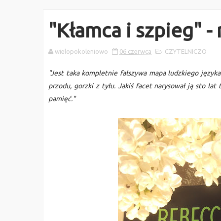
"Kłamca i szpieg" - 
wielopokoleniowo
06 czerwca
CZYTELNICZO
"Jest taka kompletnie fałszywa mapa ludzkiego języka
przodu, gorzki z tyłu. Jakiś facet narysował ją sto la
pamięć."