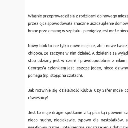
Właśnie przeprowadził się z rodzicami do nowego mieszk
przez ojca spowodowała znaczne uszczuplenie domowe
brane przez mamę w szpitalu - pieniędzy jest może niec
Nowy blok to nie tylko nowe miejsce, ale i nowe twarz
chłopca, że zaczyna w nim działać. A działania są wyją
stop odziany jest w czerń i prawdopodobnie z nikim 
Georges'a członkiem jest jeszcze jeden, nieco dziwny c
pomaga (np. stojąc na czatach).
Jak rozwinie się działalność Klubu? Czy Safer może co
rówieśnicy?
Jest to moje drugie spotkanie z tą pisarką i powiem s
nieco nudno, nieciekawie, typowo dla nastolatków, a
wyjątkowo trafne i inteligentne spostrzeżenia dotycząc