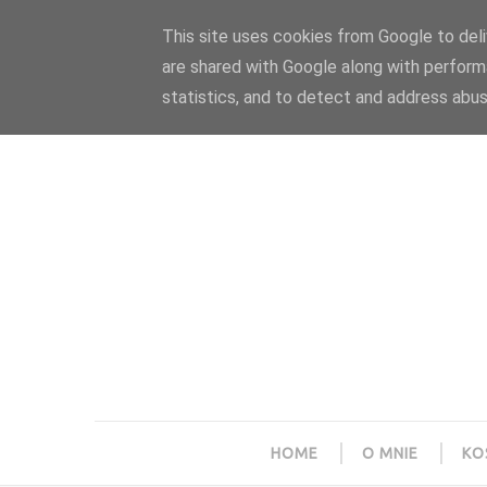
Polityka prywatności
Home
Współpraca
This site uses cookies from Google to deliv
are shared with Google along with perform
statistics, and to detect and address abus
HOME
O MNIE
KO