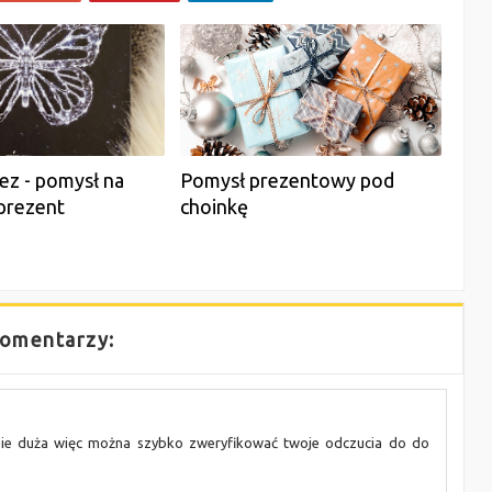
łez - pomysł na
Pomysł prezentowy pod
prezent
choinkę
omentarzy:
n nie duża więc można szybko zweryfikować twoje odczucia do do