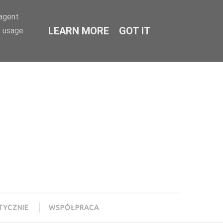
-agent
LEARN MORE
GOT IT
e usage
TYCZNIE
WSPÓŁPRACA