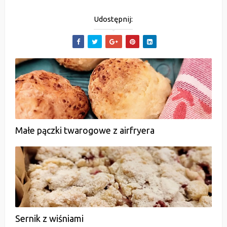
Udostępnij:
Małe pączki twarogowe z airfryera
Sernik z wiśniami