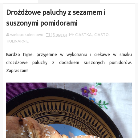
Drożdżowe paluchy z sezamem i
suszonymi pomidorami
wielopokoleniowo
15 marca
CIASTKA
,
CIASTO
,
KULINARNIE
Bardzo fajne, przyjemne w wykonaniu i ciekawe w smaku
drożdżowe paluchy z dodatkiem suszonych pomidorów.
Zapraszam!