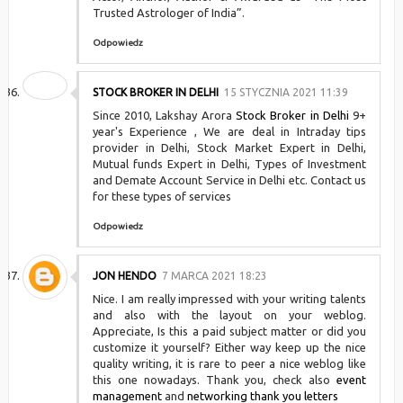
Trusted Astrologer of India”.
Odpowiedz
STOCK BROKER IN DELHI
15 STYCZNIA 2021 11:39
Since 2010, Lakshay Arora
Stock Broker in Delhi
9+
year's Experience , We are deal in Intraday tips
provider in Delhi, Stock Market Expert in Delhi,
Mutual funds Expert in Delhi, Types of Investment
and Demate Account Service in Delhi etc. Contact us
for these types of services
Odpowiedz
JON HENDO
7 MARCA 2021 18:23
Nice. I am really impressed with your writing talents
and also with the layout on your weblog.
Appreciate, Is this a paid subject matter or did you
customize it yourself? Either way keep up the nice
quality writing, it is rare to peer a nice weblog like
this one nowadays. Thank you, check also
event
management
and
networking thank you letters