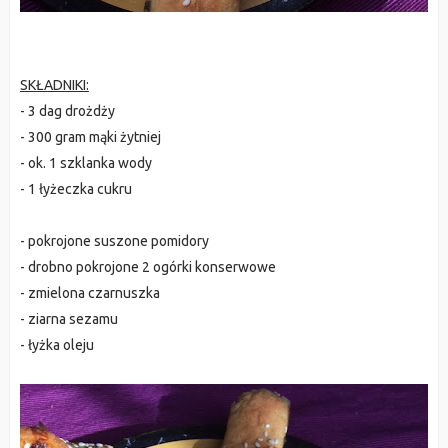
SKŁADNIKI:
- 3 dag drożdży
- 300 gram mąki żytniej
- ok. 1 szklanka wody
- 1 łyżeczka cukru
- pokrojone suszone pomidory
- drobno pokrojone 2 ogórki konserwowe
- zmielona czarnuszka
- ziarna sezamu
- łyżka oleju