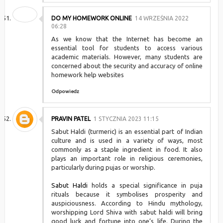
DO MY HOMEWORK ONLINE
14 WRZEŚNIA 2022
06:28
As we know that the Internet has become an
essential tool for students to access various
academic materials. However, many students are
concerned about the security and accuracy of online
homework help websites
Odpowiedz
PRAVIN PATEL
1 STYCZNIA 2023 11:15
Sabut Haldi (turmeric) is an essential part of Indian
culture and is used in a variety of ways, most
commonly as a staple ingredient in food. It also
plays an important role in religious ceremonies,
particularly during pujas or worship.
Sabut Haldi
holds a special significance in puja
rituals because it symbolises prosperity and
auspiciousness. According to Hindu mythology,
worshipping Lord Shiva with sabut haldi will bring
good luck and fortune into one’s life. During the