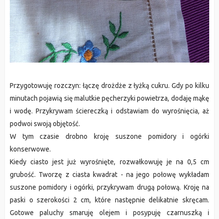
Przygotowuję rozczyn: łączę drożdże z łyżką cukru. Gdy po kilku
minutach pojawią się malutkie pęcherzyki powietrza, dodaję mąkę
i wodę. Przykrywam ściereczką i odstawiam do wyrośnięcia, aż
podwoi swoją objętość.
W tym czasie drobno kroję suszone pomidory i ogórki
konserwowe.
Kiedy ciasto jest już wyrośnięte, rozwałkowuję je na 0,5 cm
grubość. Tworzę z ciasta kwadrat - na jego połowę wykładam
suszone pomidory i ogórki, przykrywam drugą połową. Kroję na
paski o szerokości 2 cm, które następnie delikatnie skręcam.
Gotowe paluchy smaruję olejem i posypuję czarnuszką i