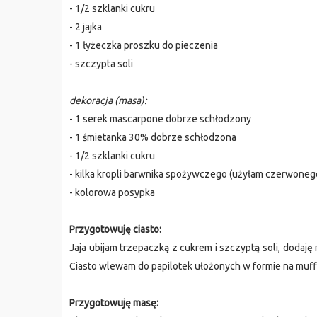
- 1/2 szklanki cukru
- 2 jajka
- 1 łyżeczka proszku do pieczenia
- szczypta soli
dekoracja (masa):
- 1 serek mascarpone dobrze schłodzony
- 1 śmietanka 30% dobrze schłodzona
- 1/2 szklanki cukru
- kilka kropli barwnika spożywczego (użyłam czerwoneg
- kolorowa posypka
Przygotowuję ciasto:
Jaja ubijam trzepaczką z cukrem i szczyptą soli, dodaję 
Ciasto wlewam do papilotek ułożonych w formie na muffi
Przygotowuję masę: