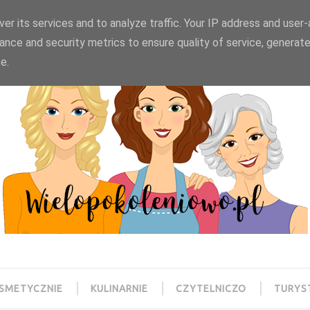
wielopokoleniowo@gmail.com
er its services and to analyze traffic. Your IP address and user
ance and security metrics to ensure quality of service, generat
e.
SMETYCZNIE
KULINARNIE
CZYTELNICZO
TURYS