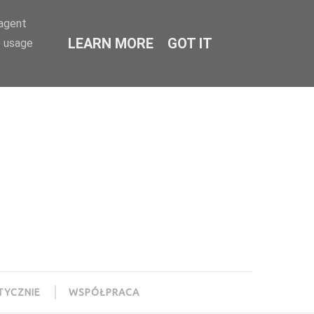
-agent
LEARN MORE
GOT IT
e usage
TYCZNIE
WSPÓŁPRACA