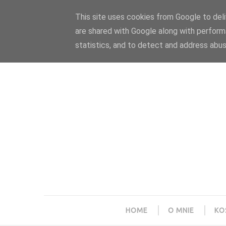
Polityka prywatności
Home
Współpraca
This site uses cookies from Google to deliv
are shared with Google along with perform
statistics, and to detect and address abus
HOME
O MNIE
KO