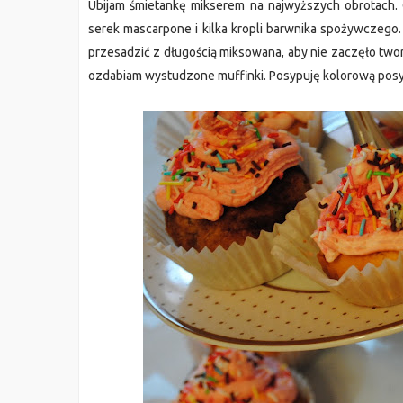
Ubijam śmietankę mikserem na najwyższych obrotach. G
serek mascarpone i kilka kropli barwnika spożywczego
przesadzić z długością miksowana, aby nie zaczęło two
ozdabiam wystudzone muffinki. Posypuję kolorową posy