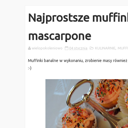
Najprostsze muffin
mascarpone
wielopokoleniowo
04 stycznia
KULINARNIE
,
MUFFI
Muffinki banalne w wykonaniu, zrobienie masy równie
:-)