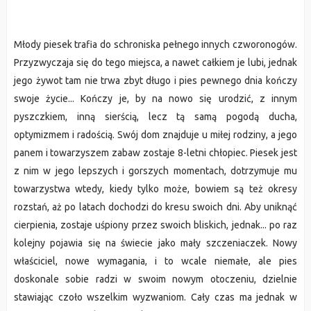
Młody piesek trafia do schroniska pełnego innych czworonogów.
Przyzwyczaja się do tego miejsca, a nawet całkiem je lubi, jednak
jego żywot tam nie trwa zbyt długo i pies pewnego dnia kończy
swoje życie... Kończy je, by na nowo się urodzić, z innym
pyszczkiem, inną sierścią, lecz tą samą pogodą ducha,
optymizmem i radością. Swój dom znajduje u miłej rodziny, a jego
panem i towarzyszem zabaw zostaje 8-letni chłopiec. Piesek jest
z nim w jego lepszych i gorszych momentach, dotrzymuje mu
towarzystwa wtedy, kiedy tylko może, bowiem są też okresy
rozstań, aż po latach dochodzi do kresu swoich dni. Aby uniknąć
cierpienia, zostaje uśpiony przez swoich bliskich, jednak... po raz
kolejny pojawia się na świecie jako mały szczeniaczek. Nowy
właściciel, nowe wymagania, i to wcale niemałe, ale pies
doskonale sobie radzi w swoim nowym otoczeniu, dzielnie
stawiając czoło wszelkim wyzwaniom. Cały czas ma jednak w