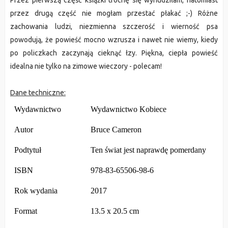
Przez pierwszą część książki trochę się wynudziłam, natomiast
przez drugą część nie mogłam przestać płakać ;-) Różne
zachowania ludzi, niezmienna szczerość i wierność psa
powodują, że powieść mocno wzrusza i nawet nie wiemy, kiedy
po policzkach zaczynają cieknąć łzy. Piękna, ciepła powieść
idealna nie tylko na zimowe wieczory - polecam!
Dane techniczne:
Wydawnictwo
Wydawnictwo Kobiece
Autor
Bruce Cameron
Podtytuł
Ten świat jest naprawdę pomerdany
ISBN
978-83-65506-98-6
Rok wydania
2017
Format
13.5 x 20.5 cm