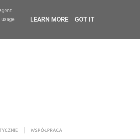
-agent
LEARN MORE
GOT IT
e usage
TYCZNIE
WSPÓŁPRACA