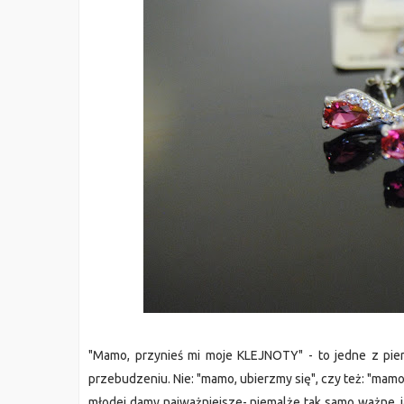
"Mamo, przynieś mi moje KLEJNOTY" - to jedne z pierws
przebudzeniu. Nie: "mamo, ubierzmy się", czy też: "mamo,
młodej damy najważniejsze- niemalże tak samo ważne, j