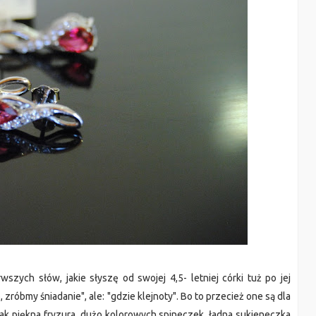
zych słów, jakie słyszę od swojej 4,5- letniej córki tuż po jej
 zróbmy śniadanie", ale: "gdzie klejnoty". Bo to przecież one są dla
ak piękna fryzura, dużo kolorowych spineczek, ładna sukieneczka