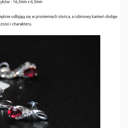
zyków - 16,5mm x 6,5mm
ięknie odbijają się w promieniach słońca, a rubinowy kamień dodaje
zości i charakteru.