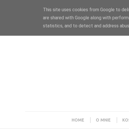
Polityka prywatności
Home
Współpraca
This site uses cookies from Google to deliv
are shared with Google along with perform
statistics, and to detect and address abus
HOME
O MNIE
KO