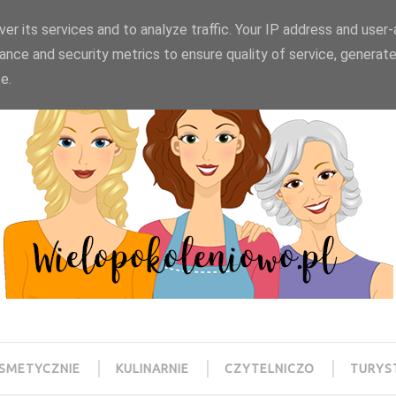
wielopokoleniowo@gmail.com
er its services and to analyze traffic. Your IP address and user
ance and security metrics to ensure quality of service, generat
e.
SMETYCZNIE
KULINARNIE
CZYTELNICZO
TURYS