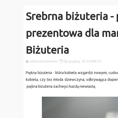
Srebrna biżuteria -
prezentowa dla mamy
Biżuteria
wielopokoleniowo
06 grudnia
KOBIECO
Piękna biżuteria - która kobieta wzgardzi nowymi, cud
kobieta, czy też młoda dziewczyna, odkrywająca dopiero
piękna biżuteria zachwyci każdą niewiastę.