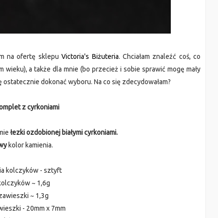
am na ofertę sklepu
Victoria's Biżuteria
. Chciałam znaleźć coś, co
 wieku), a także dla mnie (bo przecież i sobie sprawić mogę mały
się ostatecznie dokonać wyboru. Na co się zdecydowałam?
omplet z cyrkoniami
mie
łezki ozdobionej białymi cyrkoniami.
wy
kolor kamienia.
ia kolczyków - sztyft
kolczyków ~ 1,6g
zawieszki ~ 1,3g
wieszki - 20mm x 7mm