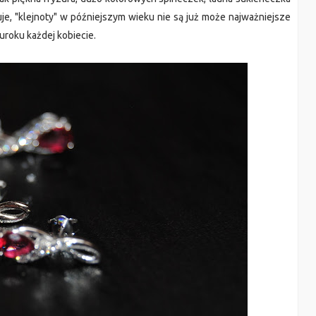
kazuje, "klejnoty" w późniejszym wieku nie są już może najważniejsze
 uroku każdej kobiecie.