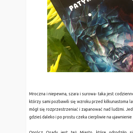
Mroczna i niepewna, szara i surowa- taka jest codzienno
którzy sami pozbawili się wzroku przed kilkunastoma lat
mógł się rozprzestrzeniać i zapanować nad ludźmi. Jed
gdzieś daleko i po prostu czeka cierpliwie na ujawnienie 
Oprócz Osady jest też Miasto, które odrodziło si