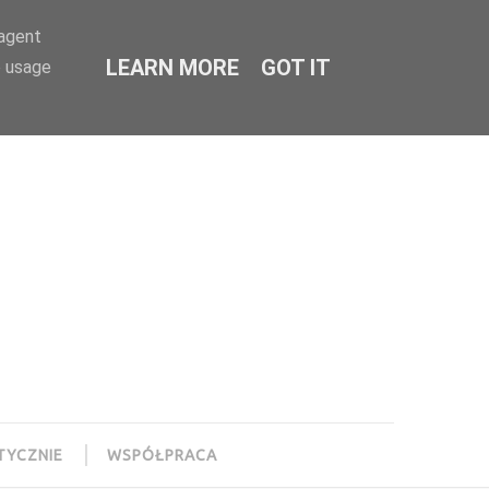
-agent
LEARN MORE
GOT IT
e usage
TYCZNIE
WSPÓŁPRACA