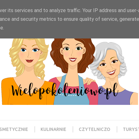
wielopokoleniowo@gmail.com
er its services and to analyze traffic. Your IP address and user
ance and security metrics to ensure quality of service, generat
e.
SMETYCZNIE
KULINARNIE
CZYTELNICZO
TURYS