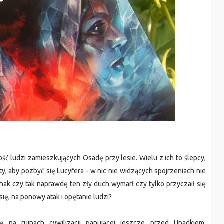
ść ludzi zamieszkujących Osadę przy lesie. Wielu z ich to ślepcy,
y, aby pozbyć się Lucyfera - w nic nie widzących spojrzeniach nie
nak czy tak naprawdę ten zły duch wymarł czy tylko przyczaił się
się, na ponowy atak i opętanie ludzi?
ę na ruinach cywilizacji panującej jeszcze przed Upadkiem.