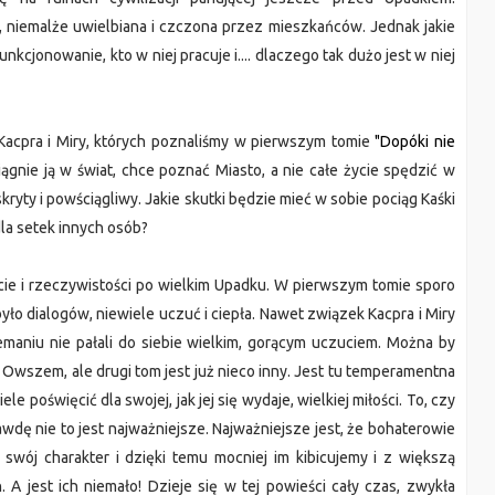
, niemalże uwielbiana i czczona przez mieszkańców. Jednak jakie
nkcjonowanie, kto w niej pracuje i.... dlaczego tak dużo jest w niej
 Kacpra i Miry, których poznaliśmy w pierwszym tomie
"Dopóki nie
iągnie ją w świat, chce poznać Miasto, a nie całe życie spędzić w
skryty i powściągliwy. Jakie skutki będzie mieć w sobie pociąg Kaśki
 dla setek innych osób?
iecie i rzeczywistości po wielkim Upadku. W pierwszym tomie sporo
yło dialogów, niewiele uczuć i ciepła. Nawet związek Kacpra i Miry
emaniu nie pałali do siebie wielkim, gorącym uczuciem. Można by
zi. Owszem, ale drugi tom jest już nieco inny. Jest tu temperamentna
le poświęcić dla swojej, jak jej się wydaje, wielkiej miłości. To, czy
prawdę nie to jest najważniejsze. Najważniejsze jest, że bohaterowie
 swój charakter i dzięki temu mocniej im kibicujemy i z większą
 A jest ich niemało! Dzieje się w tej powieści cały czas, zwykła