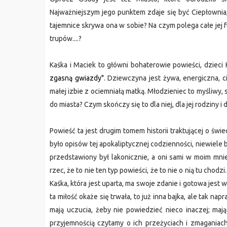
Najważniejszym jego punktem zdaje się być Ciepłownia
tajemnice skrywa ona w sobie? Na czym polega całe jej fu
trupów....?
Kaśka i Maciek to główni bohaterowie powieści, dzieci
zgasną gwiazdy"
. Dziewczyna jest żywa, energiczna, c
małej izbie z ociemniałą matką. Młodzieniec to myśliwy, 
do miasta? Czym skończy się to dla niej, dla jej rodziny i
Powieść ta jest drugim tomem historii traktującej o św
było opisów tej apokaliptycznej codzienności, niewiele b
przedstawiony był lakonicznie, a oni sami w moim mni
rzec, że to nie ten typ powieści, że to nie o nią tu chod
Kaśka, która jest uparta, ma swoje zdanie i gotowa jest wie
ta miłość okaże się trwała, to już inna bajka, ale tak na
mają uczucia, żeby nie powiedzieć nieco inaczej; mają
przyjemnością czytamy o ich przeżyciach i zmaganiach.