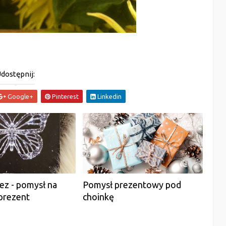
dostępnij:
Google+
Pinterest
Linkedin
łez - pomysł na
Pomysł prezentowy pod
prezent
choinkę