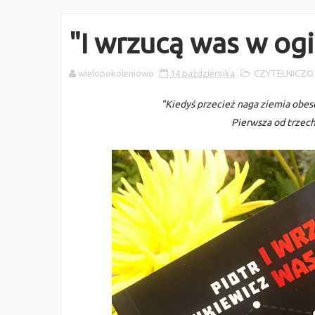
"I wrzucą was w ogi
wielopokoleniowo
14 października
CZYTELNICZO
"Kiedyś przecież naga ziemia obesc
Pierwsza od trzec