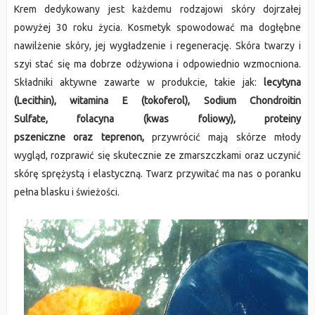
Krem dedykowany jest każdemu rodzajowi skóry dojrzałej
powyżej 30 roku życia. Kosmetyk spowodować ma dogłębne
nawilżenie skóry, jej wygładzenie i regenerację. Skóra twarzy i
szyi stać się ma dobrze odżywiona i odpowiednio wzmocniona.
Składniki aktywne zawarte w produkcie, takie jak:
lecytyna
(Lecithin), witamina E (tokoferol), Sodium Chondroitin
Sulfate, folacyna (kwas foliowy), proteiny
pszeniczne oraz teprenon,
przywrócić mają skórze młody
wygląd, rozprawić się skutecznie ze zmarszczkami oraz uczynić
skórę sprężystą i elastyczną. Twarz przywitać ma nas o poranku
pełna blasku i świeżości.