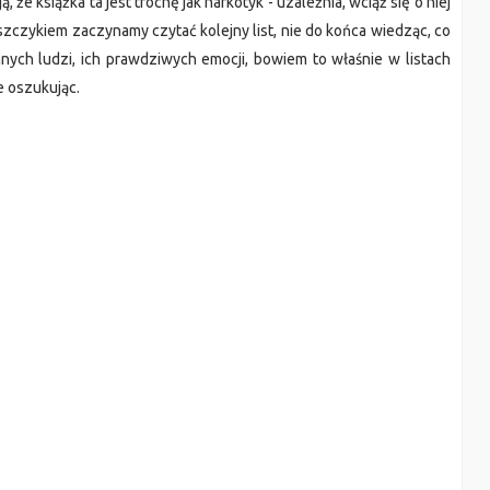
 że książka ta jest trochę jak narkotyk - uzależnia, wciąż się o niej
eszczykiem zaczynamy czytać kolejny list, nie do końca wiedząc, co
nnych ludzi, ich prawdziwych emocji, bowiem to właśnie w listach
e oszukując.