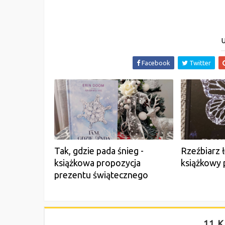
U
Facebook
Twitter
Tak, gdzie pada śnieg -
Rzeźbiarz 
książkowa propozycja
książkowy 
prezentu świątecznego
11 K