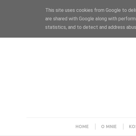
Polityka prywatności
Home
Współpraca
This site uses cookies from Google to deliv
are shared with Google along with perform
statistics, and to detect and address abus
HOME
O MNIE
KO