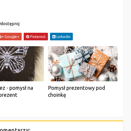
dostępnij:
Google+
Pinterest
Linkedin
łez - pomysł na
Pomysł prezentowy pod
prezent
choinkę
omentarzy: