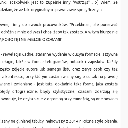
ki, aczkolwiek jest to zupełnie inny "wstrząs".... ;-) Wiem, że
dziłam, że aż tak oryginalnym i prawdziwie specyficznym!
pewnej firmy do swoich pracowników. "Przeklinam, ale ponieważ
 To odróżnia mnie od Was i chcę, żeby tak zostało. A w tym biurze nie
JĄ ROBOTĘ I NIE MIELCIE OZORAMI!"
 - rewelacja! Ładne, staranne wydanie w dużym formacie, sztywna
i długie, także w formie telegramów, notatek i zapisków. Każdy
często zdjęcie autora lub samego listu oraz zarys osób czy też
e z kontekstu, przy którym zastanawiamy się, o co tak na prawdę
iane i zmieniane - jest tutaj dokładnie taka forma, jaka została
ędy ortograficzne, błędy stylistyczne, czasami zdarzają się
owoduje, że czyta się je z ogromną przyjemnością, są one bowiem
pisany na glinianej tablicy, najnowszy z 2014 r. Różne style pisania,