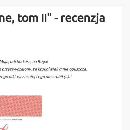
e, tom II" - recenzja
Moja, odchodzisz, na Boga!
m przyzwyczajony, że ktokolwiek mnie opuszcza.
go nikt wcześniej tego nie zrobił (...)."