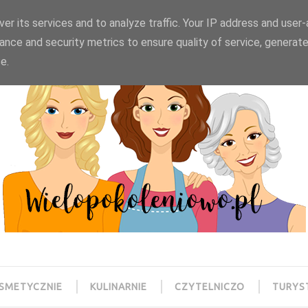
wielopokoleniowo@gmail.com
er its services and to analyze traffic. Your IP address and user
ance and security metrics to ensure quality of service, generat
e.
SMETYCZNIE
KULINARNIE
CZYTELNICZO
TURYS