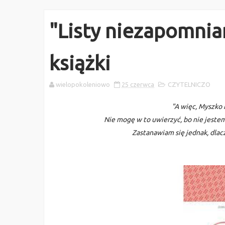
"Listy niezapomnian
książki
wielopokoleniowo
25 czerwca
CZYTELNICZO
"A więc, Myszko 
Nie mogę w to uwierzyć, bo nie jeste
Zastanawiam się jednak, dlacze