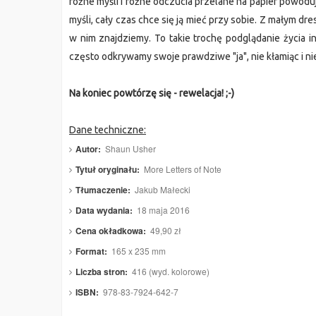
różne myśli i różne odczucia przelane na papier powodują,
myśli, cały czas chce się ją mieć przy sobie. Z małym dr
w nim znajdziemy. To takie trochę podglądanie życia i
często odkrywamy swoje prawdziwe "ja", nie kłamiąc i ni
Na koniec powtórzę się - rewelacja! ;-)
Dane techniczne:
Autor:
Shaun Usher
Tytuł oryginału:
More Letters of Note
Tłumaczenie:
Jakub Małecki
Data wydania:
18 maja 2016
Cena okładkowa:
49,90 zł
Format:
165 x 235 mm
Liczba stron:
416 (wyd. kolorowe)
ISBN:
978-83-7924-642-7