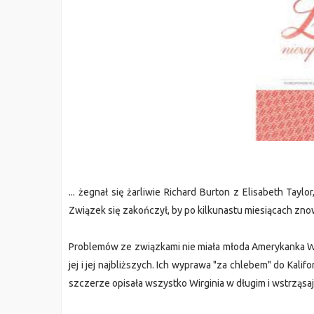
... żegnał się żarliwie Richard Burton z Elisabeth Tay
Związek się zakończył, by po kilkunastu miesiącach znow
Problemów ze związkami nie miała młoda Amerykanka Wirg
jej i jej najbliższych. Ich wyprawa "za chlebem" do Kalif
szczerze opisała wszystko Wirginia w długim i wstrząsaj