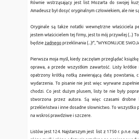
Równie wstrząsający jest list Mozarta do swojej kuzyn
Amadeusz był dosyć oryginalnym człowiekiem, ale nie są
Oryginale są także notatki wewnętrzne właściciela 
jestem właścicielem tej firmy, jest to mój przywilej (...)
będzie
żadnego
przeklinania (...)!", "WYKONUJCIE SWO
Pierwsza moja myśl, kiedy zaczęłam przeglądać książkę
oprawa, a przede wszystkim zawartość. Listy krótkie 
opatrzony krótką notką zawierającą datę powstania, 
wydarzenia. To pisanie nie jest więc wyrwane zupełni
chodzi. Co jest dużym plusem, listy te nie były popraw
stworzona przez autora. Są więc czasami drobne bł
przekleństwa i inne dosadne słownictwo. To wszystko p
na wskroś prawdziwe i szczere.
Listów jest 124. Najstarszym jest list z 1750 r. p.n.e. na