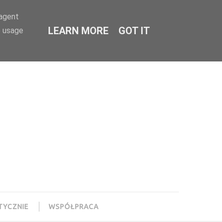
-agent
LEARN MORE
GOT IT
e usage
TYCZNIE
WSPÓŁPRACA