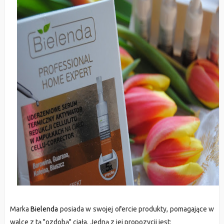
Marka
Bielenda
posiada w swojej ofercie produkty, pomagające w
walce z tą "ozdobą" ciała. Jedną z jej propozycji jest: