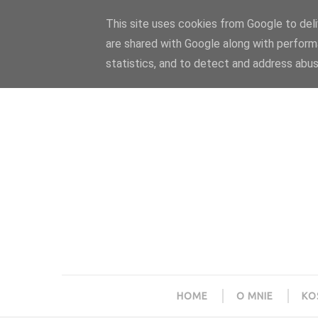
Polityka prywatności
Home
Współpraca
This site uses cookies from Google to deliv
are shared with Google along with perform
statistics, and to detect and address abus
HOME
O MNIE
KO