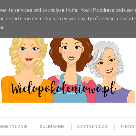
wielopokoleniowo@gmail.com
er its services and to analyze traffic. Your IP address and user
ance and security metrics to ensure quality of service, generat
e.
SMETYCZNIE
KULINARNIE
CZYTELNICZO
TURYS