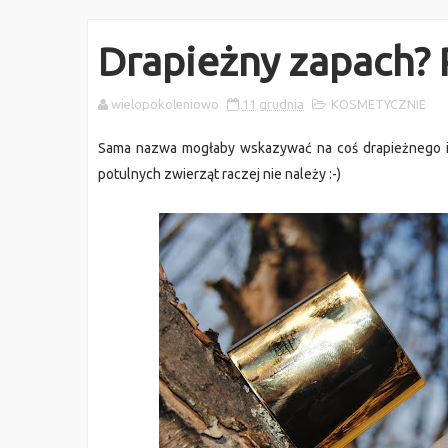
Drapieżny zapach?
wielopokoleniowo
11 grudnia
KOSMETYCZNIE
Sama nazwa mogłaby wskazywać na coś drapieżnego i 
potulnych zwierząt raczej nie należy :-)