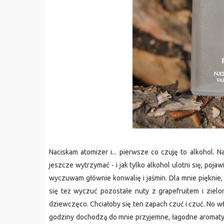
Naciskam atomizer i... pierwsze co czuję to alkohol. 
jeszcze wytrzymać - i jak tylko alkohol ulotni się, poj
wyczuwam głównie konwalię i jaśmin. Dla mnie pięknie, bo
się też wyczuć pozostałe nuty z grapefruitem i zielon
dziewczęco. Chciałoby się ten zapach czuć i czuć. No wła
godziny dochodzą do mnie przyjemne, łagodne aromaty, 