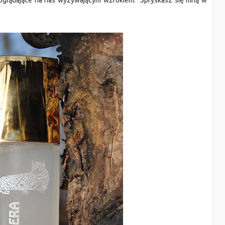
poglądające na nas wyzywającym wzrokiem. "Spryskasz się mną w