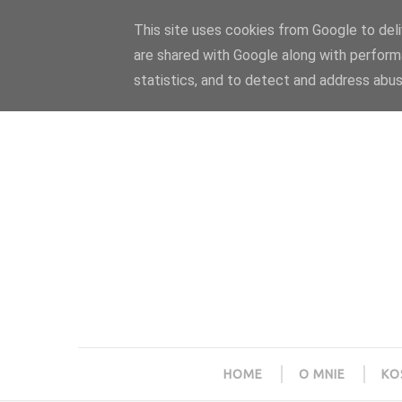
Polityka prywatności
Home
Współpraca
This site uses cookies from Google to deliv
are shared with Google along with perform
statistics, and to detect and address abus
HOME
O MNIE
KO