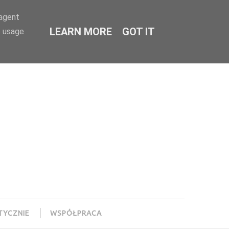
-agent
LEARN MORE
GOT IT
e usage
TYCZNIE
WSPÓŁPRACA