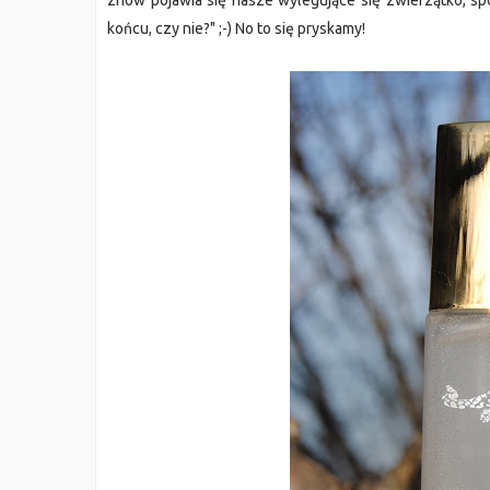
znów pojawia się nasze wylegujące się zwierzątko, s
końcu, czy nie?" ;-) No to się pryskamy!