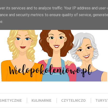
wielopokoleniowo@gmail.com
er its services and to analyze traffic. Your IP address and user
ance and security metrics to ensure quality of service, generat
e.
SMETYCZNIE
KULINARNIE
CZYTELNICZO
TURYS