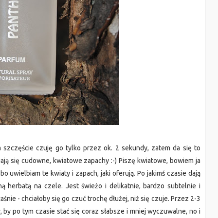
Na szczęście czuję go tylko przez ok. 2 sekundy, zatem da się to
awiają się cudowne, kwiatowe zapachy :-) Piszę kwiatowe, bowiem ja
 uwielbiam te kwiaty i zapach, jaki oferują. Po jakimś czasie dają
ą herbatą na czele. Jest świeżo i delikatnie, bardzo subtelnie i
śnie - chciałoby się go czuć trochę dłużej, niż się czuje. Przez 2-3
by po tym czasie stać się coraz słabsze i mniej wyczuwalne, no i