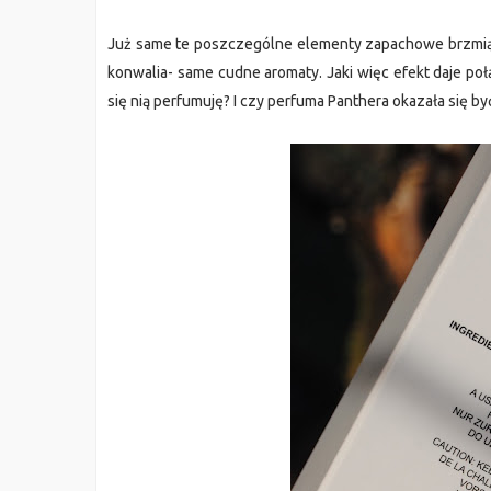
Już same te poszczególne elementy zapachowe brzmią dla
konwalia- same cudne aromaty. Jaki więc efekt daje poł
się nią perfumuję? I czy perfuma Panthera okazała się b