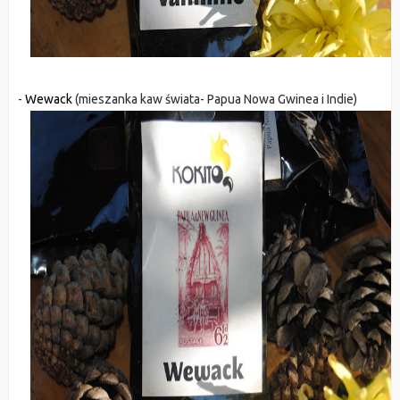
-
Wewack
(mieszanka kaw świata- Papua Nowa Gwinea i Indie)