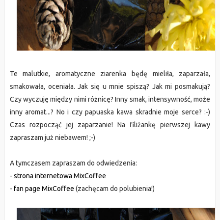
Te malutkie, aromatyczne ziarenka będę mieliła, zaparzała,
smakowała, oceniała. Jak się u mnie spiszą? Jak mi posmakują?
Czy wyczuję między nimi różnicę? Inny smak, intensywność, może
inny aromat...? No i czy papuaska kawa skradnie moje serce? :-)
Czas rozpocząć jej zaparzanie! Na filiżankę pierwszej kawy
zapraszam już niebawem! ;-)
A tymczasem zapraszam do odwiedzenia:
-
strona internetowa MixCoffee
-
fan page MixCoffee
(zachęcam do polubienia!)