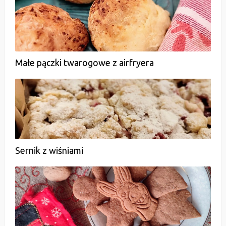
Małe pączki twarogowe z airfryera
Sernik z wiśniami