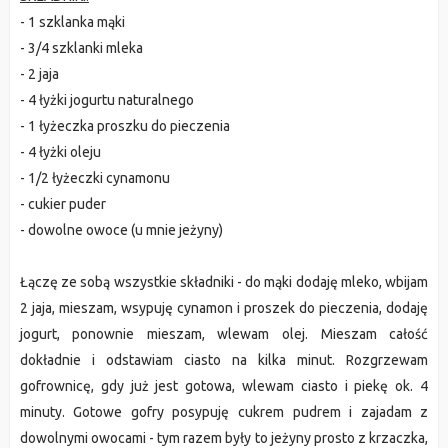
- 1 szklanka mąki
- 3/4 szklanki mleka
- 2 jaja
- 4 łyżki jogurtu naturalnego
- 1 łyżeczka proszku do pieczenia
- 4 łyżki oleju
- 1/2 łyżeczki cynamonu
- cukier puder
- dowolne owoce (u mnie jeżyny)
Łączę ze sobą wszystkie składniki - do mąki dodaję mleko, wbijam
2 jaja, mieszam, wsypuję cynamon i proszek do pieczenia, dodaję
jogurt, ponownie mieszam, wlewam olej. Mieszam całość
dokładnie i odstawiam ciasto na kilka minut. Rozgrzewam
gofrownicę, gdy już jest gotowa, wlewam ciasto i piekę ok. 4
minuty. Gotowe gofry posypuję cukrem pudrem i zajadam z
dowolnymi owocami - tym razem były to jeżyny prosto z krzaczka,