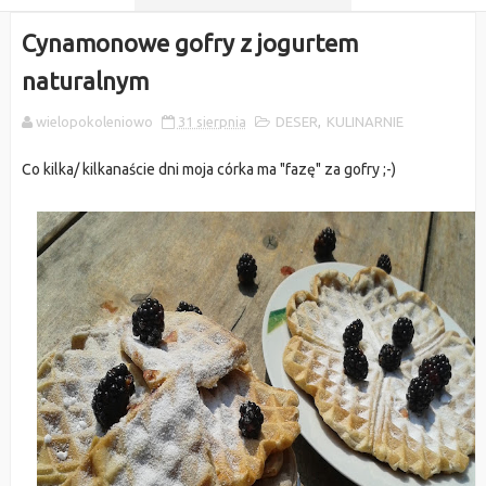
Cynamonowe gofry z jogurtem
naturalnym
wielopokoleniowo
31 sierpnia
DESER
,
KULINARNIE
Co kilka/ kilkanaście dni moja córka ma "fazę" za gofry ;-)