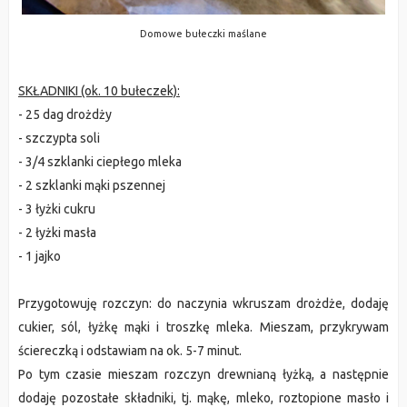
Domowe bułeczki maślane
SKŁADNIKI (ok. 10 bułeczek):
- 25 dag drożdży
- szczypta soli
- 3/4 szklanki ciepłego mleka
- 2 szklanki mąki pszennej
- 3 łyżki cukru
- 2 łyżki masła
- 1 jajko
Przygotowuję rozczyn: do naczynia wkruszam drożdże, dodaję
cukier, sól, łyżkę mąki i troszkę mleka. Mieszam, przykrywam
ściereczką i odstawiam na ok. 5-7 minut.
Po tym czasie mieszam rozczyn drewnianą łyżką, a następnie
dodaję pozostałe składniki, tj. mąkę, mleko, roztopione masło i