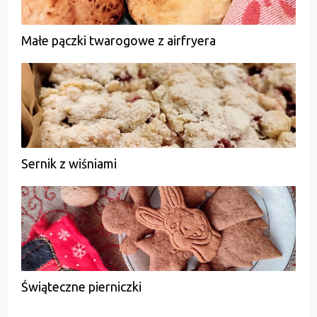
Małe pączki twarogowe z airfryera
Sernik z wiśniami
Świąteczne pierniczki