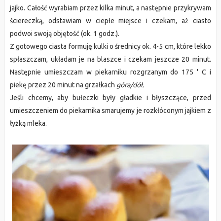
jajko. Całość wyrabiam przez kilka minut, a następnie przykrywam
ściereczką, odstawiam w ciepłe miejsce i czekam, aż ciasto
podwoi swoją objętość (ok. 1 godz.).
Z gotowego ciasta formuję kulki o średnicy ok. 4-5 cm, które lekko
spłaszczam, układam je na blaszce i czekam jeszcze 20 minut.
Następnie umieszczam w piekarniku rozgrzanym do 175 ' C i
piekę przez 20 minut na grzałkach
góra/dół.
Jeśli chcemy, aby bułeczki były gładkie i błyszczące, przed
umieszczeniem do piekarnika smarujemy je rozkłóconym jajkiem z
łyżką mleka.