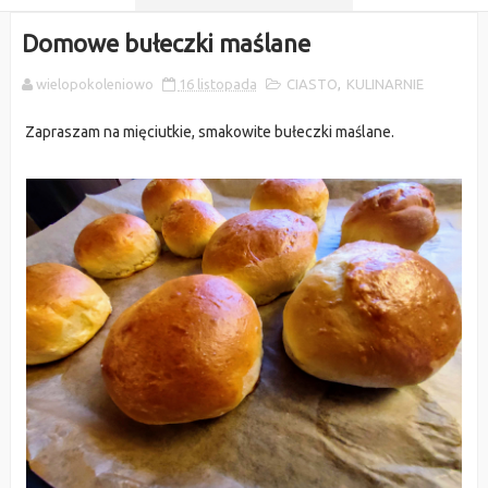
Domowe bułeczki maślane
wielopokoleniowo
16 listopada
CIASTO
,
KULINARNIE
Zapraszam na mięciutkie, smakowite bułeczki maślane.